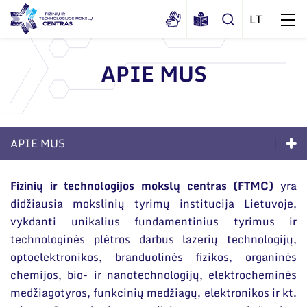
APIE MUS
Apie mus
Dokumentai
APIE MUS
Sertifikatai ir akreditavimo pažymėjimai
Viešieji pirkimai
Apie mus
Fizinių ir technologijos mokslų centras (FTMC)
yra
Korupcijos prevencija
didžiausia mokslinių tyrimų institucija Lietuvoje,
Dokumentai
vykdanti unikalius fundamentinius tyrimus ir
Duomenų apsauga
Sertifikatai ir akreditavimo pažymėjimai
technologinės plėtros darbus lazerių technologijų,
Darbuotojams
optoelektronikos, branduolinės fizikos, organinės
Viešieji pirkimai
chemijos, bio- ir nanotechnologijų, elektrocheminės
Nuorodos
Korupcijos prevencija
medžiagotyros, funkcinių medžiagų, elektronikos ir kt.