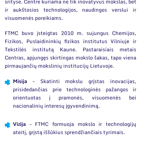
Narystė nacionalinėse ir tarptautinėse
srityse. Centre kuriama ne tik inovatyvus mokslas, bet
Duomenų apsauga
organizacijose bei asociacijose
ir aukštosios technologijos, naudingos verslui ir
visuomenės poreikiams.
Darbuotojams
Nuorodos
FTMC buvo įsteigtas 2010 m. sujungus Chemijos,
Fizikos, Puslaidininkių fizikos institutus Vilniuje ir
Struktūra
Narystė nacionalinėse ir tarptautinėse organizacijose
Tekstilės institutą Kaune. Pastaraisiais metais
bei asociacijose
Administracija
Centras, apjungęs skirtingas mokslo šakas, tapo viena
Naujienos
pirmaujančių mokslinių institucijų Lietuvoje.
Administraciniai skyriai
Renginiai
Moksliniai skyriai
Misija
– Skatinti mokslu grįstas inovacijas,
Tinklalaidės
Bendri rekvizitai
prisidedančias prie technologinės pažangos ir
Mokslo taryba
Leidiniai
orientuotas į pramonės, visuomenės bei
Administracija
Tarptautinė patarėjų taryba
nacionalinių interesų įgyvendinimą.
Darbuotojų kontaktai
Mokslininkai emeritai
Vizija
– FTMC formuoja mokslo ir technologijų
ateitį, grįstą iššūkius sprendžiančiais tyrimais.