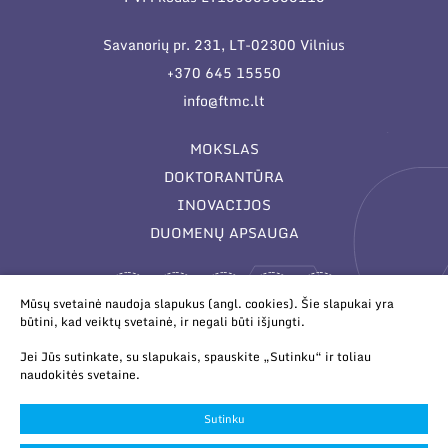
Savanorių pr. 231, LT-02300 Vilnius
+370 645 15550
info@ftmc.lt
MOKSLAS
DOKTORANTŪRA
INOVACIJOS
DUOMENŲ APSAUGA
Mūsų svetainė naudoja slapukus (angl. cookies). Šie slapukai yra
būtini, kad veiktų svetainė, ir negali būti išjungti.
Jei Jūs sutinkate, su slapukais, spauskite „Sutinku“ ir toliau
naudokitės svetaine.
© 2026 Valstybinis mokslinių tyrimų institutas Fizinių ir
technologijos mokslų centras. Duomenys kaupiami ir saugomi
Sutinku
Juridinių asmenų registre.