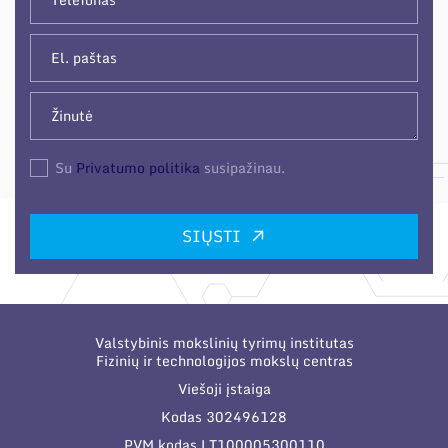
Su
Privatumo politika
susipažinau.
SIŲSTI
Valstybinis mokslinių tyrimų institutas
Fizinių ir technologijos mokslų centras
Viešoji įstaiga
Kodas 302496128
PVM kodas LT100005300110