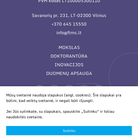
Narystė nacionalinėse ir tarptautinėse
PVM kodas LT100005300110
organizacijose bei asociacijose
Savanorių pr. 231, LT-02300 Vilnius
+370 645 15550
info@ftmc.lt
MOKSLAS
DOKTORANTŪRA
INOVACIJOS
DUOMENŲ APSAUGA
Mūsų svetainė naudoja slapukus (angl. cookies). Šie slapukai yra
būtini, kad veiktų svetainė, ir negali būti išjungti.
Jei Jūs sutinkate, su slapukais, spauskite „Sutinku“ ir toliau
naudokitės svetaine.
© 2026 Valstybinis mokslinių tyrimų institutas Fizinių ir
technologijos mokslų centras. Duomenys kaupiami ir saugomi
Sutinku
Juridinių asmenų registre.