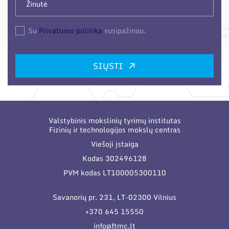
Su
Privatumo politika
susipažinau.
SIŲSTI
Valstybinis mokslinių tyrimų institutas
Fizinių ir technologijos mokslų centras
Viešoji įstaiga
Kodas 302496128
PVM kodas LT100005300110
Savanorių pr. 231, LT-02300 Vilnius
+370 645 15550
info@ftmc.lt