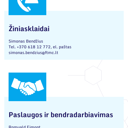
Žiniasklaidai
Simonas Bendžius
Tel. +370 618 12 772, el. paštas
simonas.bendzius@ftmc.lt
Paslaugos ir bendradarbiavimas
Romuald
Eimont