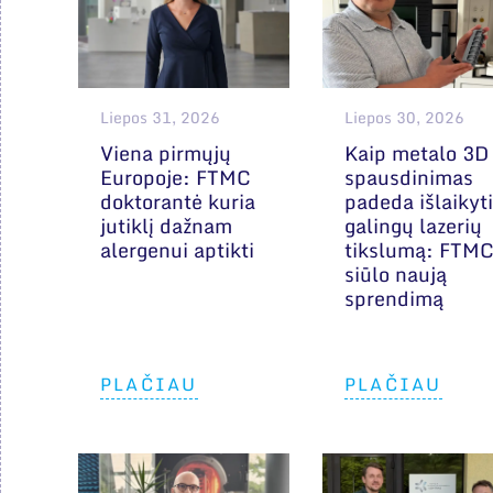
Liepos 31, 2026
Liepos 30, 2026
Viena pirmųjų
Kaip metalo 3D
Europoje: FTMC
spausdinimas
doktorantė kuria
padeda išlaikyti
jutiklį dažnam
galingų lazerių
alergenui aptikti
tikslumą: FTM
siūlo naują
sprendimą
PLAČIAU
PLAČIAU