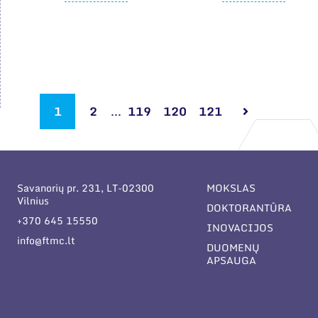
1
2
...
119
120
121
Savanorių pr. 231, LT-02300
MOKSLAS
Vilnius
DOKTORANTŪRA
+370 645 15550
INOVACIJOS
info@ftmc.lt
DUOMENŲ
APSAUGA