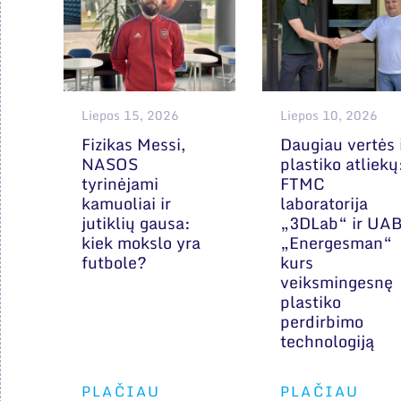
Liepos 15, 2026
Liepos 10, 2026
Fizikas Messi,
Daugiau vertės 
NASOS
plastiko atliekų
tyrinėjami
FTMC
kamuoliai ir
laboratorija
jutiklių gausa:
„3DLab“ ir UA
kiek mokslo yra
„Energesman“
futbole?
kurs
veiksmingesnę
plastiko
perdirbimo
technologiją
PLAČIAU
PLAČIAU