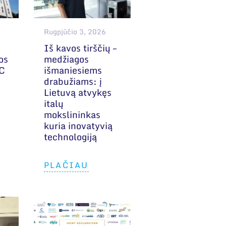
Rugpjūčio 3, 2026
Iš kavos tirščių –
os
medžiagos
MC
išmaniesiems
drabužiams: į
Lietuvą atvykęs
italų
mokslininkas
kuria inovatyvią
technologiją
PLAČIAU