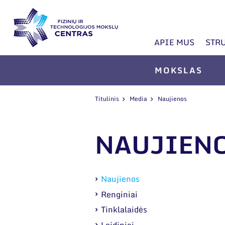
APIE MUS
STR
MOKSLAS
Titulinis
Media
Naujienos
NAUJIEN
Naujienos
Renginiai
Tinklalaidės
Leidiniai