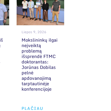
Liepos 9, 2026
iš
Mokslininkų ilgai
:
neįveiktą
problemą
išsprendė FTMC
B
doktorantas:
Jorūnas Dobilas
pelnė
apdovanojimą
tarptautinėje
konferencijoje
PLAČIAU