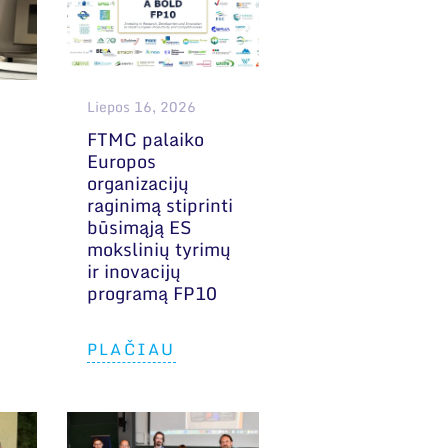
Liepos 16, 2026
FTMC palaiko
Europos
organizacijų
raginimą stiprinti
C
būsimąją ES
mokslinių tyrimų
ir inovacijų
programą FP10
PLAČIAU