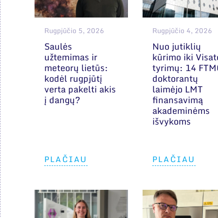
Rugpjūčio 5, 2026
Rugpjūčio 4, 2026
Saulės
Nuo jutiklių
užtemimas ir
kūrimo iki Visat
meteorų lietūs:
tyrimų: 14 FT
kodėl rugpjūtį
doktorantų
verta pakelti akis
laimėjo LMT
į dangų?
finansavimą
akademinėms
išvykoms
PLAČIAU
PLAČIAU