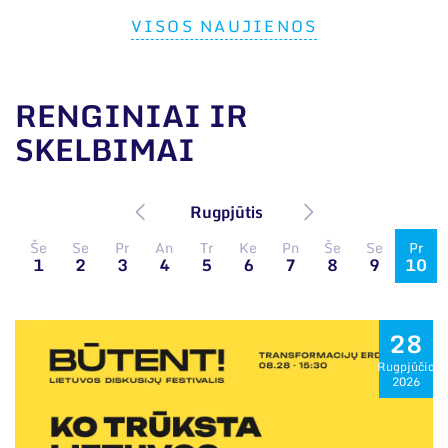
VISOS NAUJIENOS
RENGINIAI IR
SKELBIMAI
Rugpjūtis
Še
Se
Pr
An
Tr
Ke
Pn
Še
Se
Pr
1
2
3
4
5
6
7
8
9
10
28
Rugpjūčio
2026