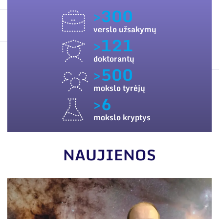
ES PARAMA
Narystė nacionalinėse ir tarptautinėse
>300
organizacijose bei asociacijose
SUSISIEKITE SU MUMIS
verslo užsakymų
>121
doktorantų
>500
mokslo tyrėjų
>6
mokslo kryptys
NAUJIENOS