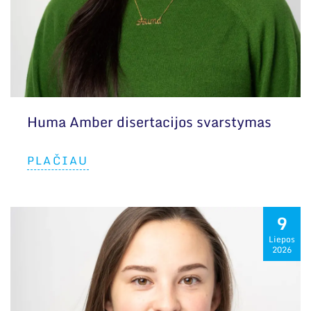
Huma Amber disertacijos svarstymas
PLAČIAU
9
Liepos
2026