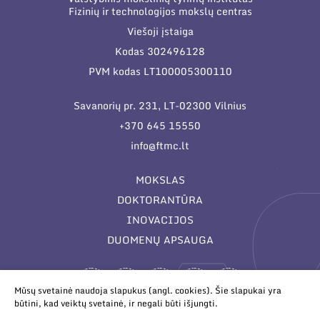
Fizinių ir technologijos mokslų centras
Viešoji įstaiga
Kodas 302496128
PVM kodas LT100005300110
Savanorių pr. 231, LT-02300 Vilnius
+370 645 15550
info@ftmc.lt
MOKSLAS
DOKTORANTŪRA
INOVACIJOS
DUOMENŲ APSAUGA
Mūsų svetainė naudoja slapukus (angl. cookies). Šie slapukai yra
būtini, kad veiktų svetainė, ir negali būti išjungti.