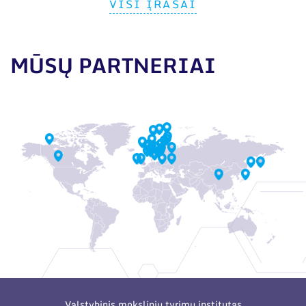
VISI ĮRAŠAI
MŪSŲ PARTNERIAI
Valstybinis mokslinių tyrimų institutas