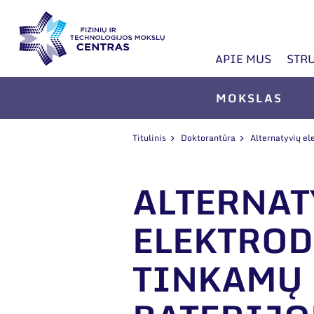
APIE MUS
STR
MOKSLAS
Titulinis
Doktorantūra
Alternatyvių ele
ALTERNAT
ELEKTROD
TINKAMŲ L