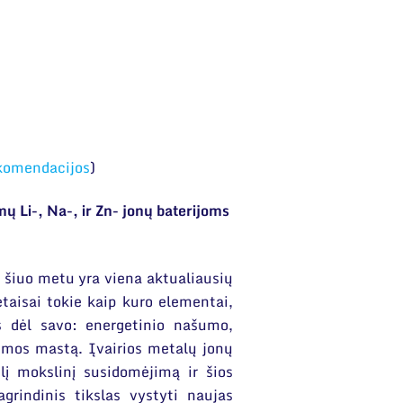
ekomendacijos
)
ų Li-, Na-, ir Zn- jonų baterijoms
 šiuo metu yra viena aktualiausių
etaisai tokie kaip kuro elementai,
lūs dėl savo: energetinio našumo,
temos mastą. Įvairios metalų jonų
lį mokslinį susidomėjimą ir šios
rindinis tikslas vystyti naujas