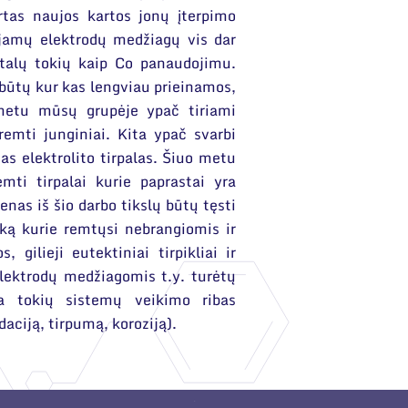
rtas naujos kartos jonų įterpimo
jamų elektrodų medžiagų vis dar
talų tokių kaip Co panaudojimu.
būtų kur kas lengviau prieinamos,
 metu mūsų grupėje ypač tiriami
remti junginiai. Kita ypač svarbi
s elektrolito tirpalas. Šiuo metu
emti tirpalai kurie paprastai yra
enas iš šio darbo tikslų būtų tęsti
ešką kurie remtųsi nebrangiomis ir
gilieji eutektiniai tirpikliai ir
lektrodų medžiagomis t.y. turėtų
a tokių sistemų veikimo ribas
ciją, tirpumą, koroziją).