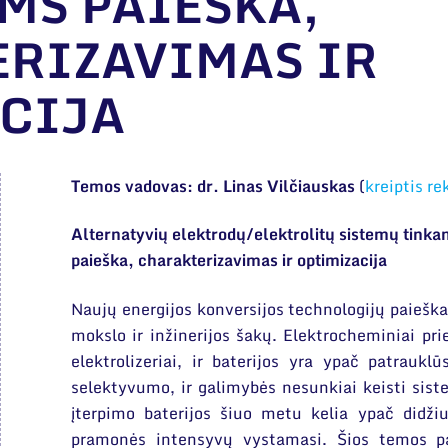
MS PAIEŠKA,
RIZAVIMAS IR
CIJA
Temos vadovas: dr. Linas Vilčiauskas
(
kreiptis r
Alternatyvių elektrodų/elektrolitų sistemų tinkam
paieška, charakterizavimas ir optimizacija
Naujų energijos konversijos technologijų paieška
mokslo ir inžinerijos šakų. Elektrocheminiai pri
elektrolizeriai, ir baterijos yra ypač patrauk
selektyvumo, ir galimybės nesunkiai keisti sis
įterpimo baterijos šiuo metu kelia ypač didžiu
pramonės intensyvų vystamasi. Šios temos pag