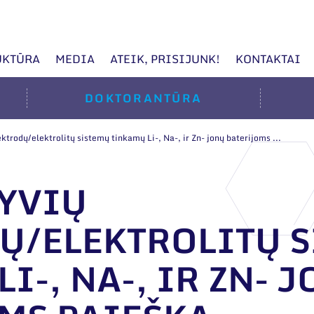
UKTŪRA
MEDIA
ATEIK, PRISIJUNK!
KONTAKTAI
DOKTORANTŪRA
ktrodų/elektrolitų sistemų tinkamų Li-, Na-, ir Zn- jonų baterijoms ...
YVIŲ
Ų/ELEKTROLITŲ 
I-, NA-, IR ZN- 