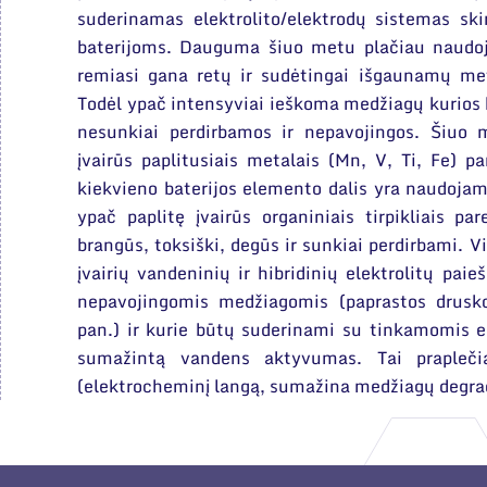
suderinamas elektrolito/elektrodų sistemas ski
baterijoms. Dauguma šiuo metu plačiau naudo
remiasi gana retų ir sudėtingai išgaunamų me
Todėl ypač intensyviai ieškoma medžiagų kurios 
nesunkiai perdirbamos ir nepavojingos. Šiuo
įvairūs paplitusiais metalais (Mn, V, Ti, Fe) pa
kiekvieno baterijos elemento dalis yra naudojama
ypač paplitę įvairūs organiniais tirpikliais par
brangūs, toksiški, degūs ir sunkiai perdirbami. Vi
įvairių vandeninių ir hibridinių elektrolitų pai
nepavojingomis medžiagomis (paprastos druskos, 
pan.) ir kurie būtų suderinami su tinkamomis e
sumažintą vandens aktyvumas. Tai prapleči
(elektrocheminį langą, sumažina medžiagų degrada