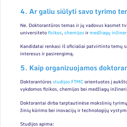
4. Ar galiu siūlyti savo tyrimo t
Ne. Doktorantūros temas ir jų vadovus kasmet tvi
universiteto
fizikos
,
chemijos
ir
medžiagų inžiner
Kandidatai renkasi iš oficialiai patvirtinto temų 
interesus ir pasirengimą.
5. Kaip organizuojamos doktoran
Doktorantūros
studijos FTMC
orientuotos į aukšto
vykdomos fizikos, chemijos bei medžiagų inžineri
Doktorantai dirba tarptautinėse mokslinių tyrimų 
žinių kūrimo bei inovacijų ir technologijų vysty
Studijos apima: