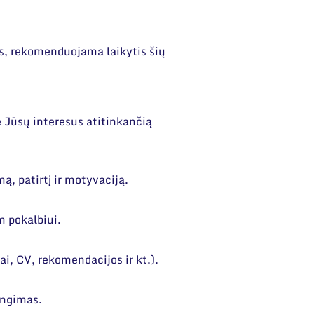
as, rekomenduojama laikytis šių
e Jūsų interesus atitinkančią
mą, patirtį ir motyvaciją.
m pokalbiui.
ai, CV, rekomendacijos ir kt.).
rengimas.