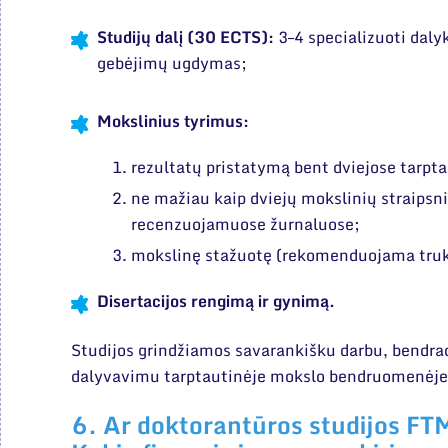
Studijų dalį (30 ECTS):
3–4 specializuoti dalyk
gebėjimų ugdymas;
Mokslinius tyrimus:
rezultatų pristatymą bent dviejose tarpt
ne mažiau kaip dviejų mokslinių straipsn
recenzuojamuose žurnaluose;
mokslinę stažuotę (rekomenduojama truk
Disertacijos rengimą ir gynimą.
Studijos grindžiamos savarankišku darbu, bendra
dalyvavimu tarptautinėje mokslo bendruomenėj
6. Ar doktorantūros studijos F