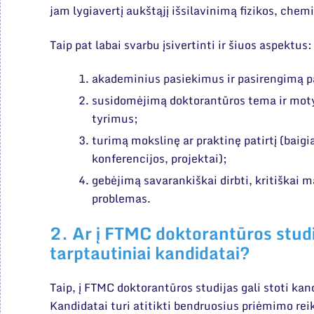
jam lygiavertį aukštąjį išsilavinimą fizikos, chem
Taip pat labai svarbu įsivertinti ir šiuos aspektus
akademinius pasiekimus ir pasirengimą p
susidomėjimą doktorantūros tema ir moty
tyrimus;
turimą mokslinę ar praktinę patirtį (baigia
konferencijos, projektai);
gebėjimą savarankiškai dirbti, kritiškai m
problemas.
2. Ar į FTMC doktorantūros studij
tarptautiniai kandidatai?
Taip, į FTMC doktorantūros studijas gali stoti kand
Kandidatai turi atitikti bendruosius priėmimo rei