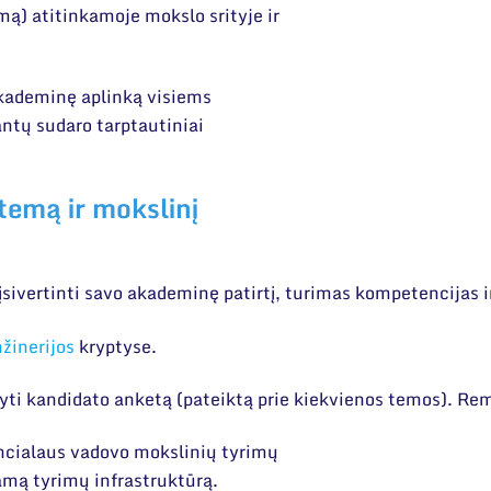
nimą) atitinkamoje mokslo srityje ir
akademinę aplinką visiems
tų sudaro tarptautiniai
temą ir mokslinį
vertinti savo akademinę patirtį, turimas kompetencijas ir
žinerijos
kryptyse.
ti kandidato anketą (pateiktą prie kiekvienos temos). Remd
ncialaus vadovo mokslinių tyrimų
samą tyrimų infrastruktūrą.