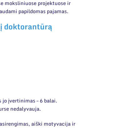
e moksliniuose projektuose ir
ir gaudami papildomas pajamas.
 į doktorantūrą
jo įvertinimas – 6 balai.
urse nedalyvauja.
asirengimas, aiški motyvacija ir