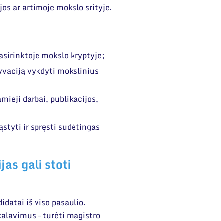
ijos ar artimoje mokslo srityje.
:
asirinktoje mokslo kryptyje;
vaciją vykdyti mokslinius
mieji darbai, publikacijos,
ąstyti ir spręsti sudėtingas
as gali stoti
idatai iš viso pasaulio.
kalavimus – turėti magistro