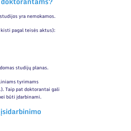
a doktorantams?
 studijos yra nemokamos.
kisti pagal teisės aktus):
ykdomas studijų planas.
sliniams tyrimams
). Taip pat doktorantai gali
bei būti įdarbinami.
įsidarbinimo