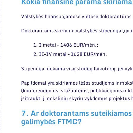
Kokia finansinė parama skiriam
Valstybės finansuojamose vietose doktorantūros
Doktorantams skiriama valstybės stipendija (gali 
I metai – 1406 EUR/mėn.;
II–IV metai – 1628 EUR/mėn.
Stipendija mokama visą studijų laikotarpį, jei v
Papildomai yra skiriamos lėšos studijoms ir mok
(konferencijoms, stažuotėms, publikacijoms ir kt.
įsitraukti į mokslinių skyrių vykdomus projektus 
7. Ar doktorantams suteikiamos 
galimybės FTMC?