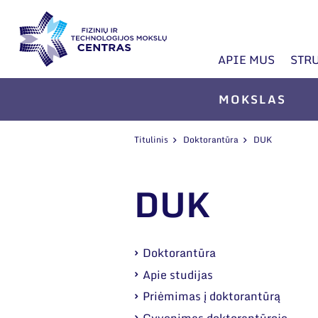
APIE MUS
STR
MOKSLAS
Titulinis
Doktorantūra
DUK
DUK
Doktorantūra
Apie studijas
Priėmimas į doktorantūrą
Gyvenimas doktorantūroje