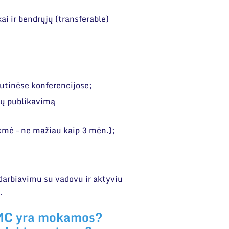
ai ir bendrųjų (transferable)
autinėse konferencijose;
ių publikavimą
mė – ne mažiau kaip 3 mėn.);
darbiavimu su vadovu ir aktyviu
e.
TMC yra mokamos?