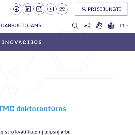
PRISIJUNGTI
DARBUOTOJAMS
LT
INOVACIJOS
FTMC doktorantūros
istro kvalifikacinį laipsnį arba