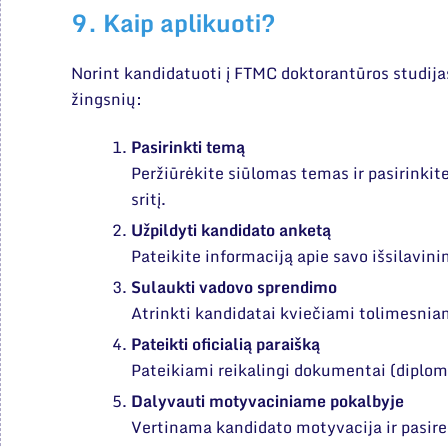
9. Kaip aplikuoti?
Norint kandidatuoti į FTMC doktorantūros studij
žingsnių:
Pasirinkti temą
Peržiūrėkite siūlomas temas ir pasirinkit
sritį.
Užpildyti kandidato anketą
Pateikite informaciją apie savo išsilavini
Sulaukti vadovo sprendimo
Atrinkti kandidatai kviečiami tolimesnia
Pateikti oficialią paraišką
Pateikiami reikalingi dokumentai (diplom
Dalyvauti motyvaciniame pokalbyje
Vertinama kandidato motyvacija ir pasi