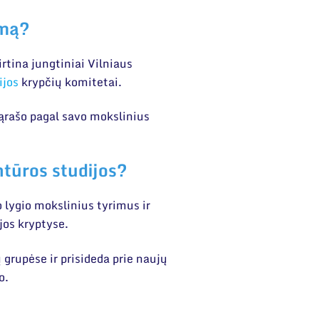
emą?
rtina jungtiniai Vilniaus
ijos
krypčių komitetai.
sąrašo pagal savo mokslinius
tūros studijos?
 lygio mokslinius tyrimus ir
jos kryptyse.
grupėse ir prisideda prie naujų
mo.