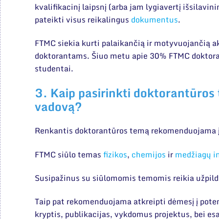
kvalifikacinį laipsnį (arba jam lygiavertį išsilavi
pateikti visus reikalingus
dokumentus
.
FTMC siekia kurti palaikančią ir motyvuojančią 
doktorantams. Šiuo metu apie 30% FTMC doktoran
studentai.
3. Kaip pasirinkti doktorantūros 
vadovą?
Renkantis doktorantūros temą rekomenduojama įsi
FTMC siūlo temas
fizikos
,
chemijos
ir
medžiagų in
Susipažinus su siūlomomis temomis reikia užpildy
Taip pat rekomenduojama atkreipti dėmesį į pote
kryptis, publikacijas, vykdomus projektus, bei e