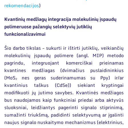
Narystė nacionalinėse ir tarptautinėse
rekomendacijos
)
Apie studijas
organizacijose bei asociacijose
Priėmimas į doktorantūrą
Kvantinių medžiagų integracija molekulinių įspaudų
polimeruose pažangių selektyvių jutiklių
Gyvenimas doktorantūroje
funkcionalizavimui
DUK
Šio darbo tikslas – sukurti ir ištirti jutiklių, veikiančių
Dokumentai
molekulinių įspaudų polimere (angl. MIP) metodo
pagrindu, integruojant komerciškai prieinamas
kvantines medžiagas (dvimačius puslaidininkius
(MoS₂ nes geras suderinamumas su Ppy) ir/ar
kvantinius taškus (CdSe)) siekiant kryptingai
modifikuoti jų jutimo savybes. Kvantinės medžiagos
bus naudojamos kaip funkciniai priedai arba aktyvūs
sluoksniai, leidžiantys pagerinti signalo stiprinimą,
sumažinti triukšmą, padidinti selektyvumą ar įgalinti
naujus signalo nuskaitymo mechanizmus (elektrinius,