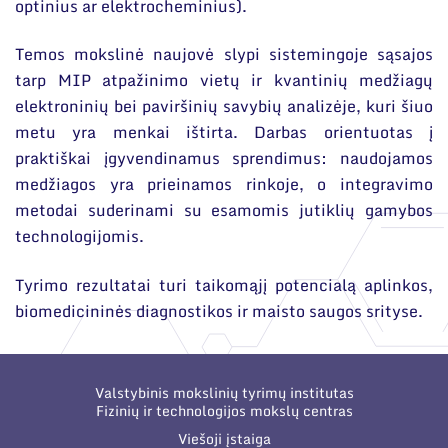
optinius ar elektrocheminius).
Temos mokslinė naujovė slypi sistemingoje sąsajos
tarp MIP atpažinimo vietų ir kvantinių medžiagų
elektroninių bei paviršinių savybių analizėje, kuri šiuo
metu yra menkai ištirta. Darbas orientuotas į
praktiškai įgyvendinamus sprendimus: naudojamos
medžiagos yra prieinamos rinkoje, o integravimo
metodai suderinami su esamomis jutiklių gamybos
technologijomis.
Tyrimo rezultatai turi taikomąjį potencialą aplinkos,
biomedicininės diagnostikos ir maisto saugos srityse.
Valstybinis mokslinių tyrimų institutas
Fizinių ir technologijos mokslų centras
Viešoji įstaiga