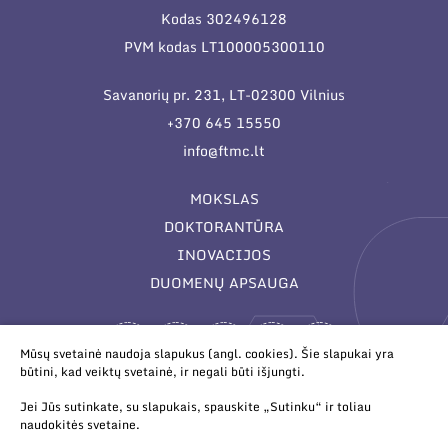
Kodas 302496128
PVM kodas LT100005300110
Savanorių pr. 231, LT-02300 Vilnius
+370 645 15550
info@ftmc.lt
MOKSLAS
DOKTORANTŪRA
INOVACIJOS
DUOMENŲ APSAUGA
Mūsų svetainė naudoja slapukus (angl. cookies). Šie slapukai yra
būtini, kad veiktų svetainė, ir negali būti išjungti.
Jei Jūs sutinkate, su slapukais, spauskite „Sutinku“ ir toliau
naudokitės svetaine.
© 2026 Valstybinis mokslinių tyrimų institutas Fizinių ir