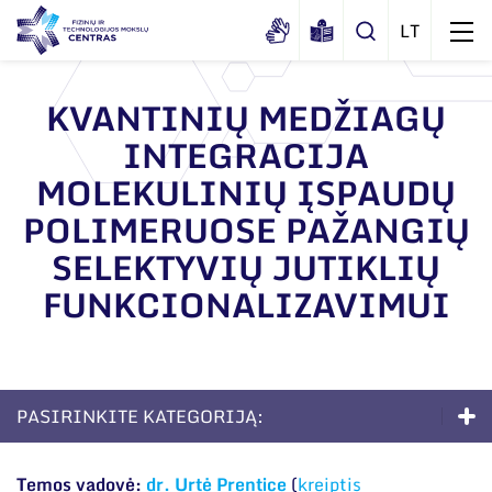
KVANTINIŲ MEDŽIAGŲ
INTEGRACIJA
Apie mus
MOLEKULINIŲ ĮSPAUDŲ
Dokumentai
Struktūra
POLIMERUOSE PAŽANGIŲ
Sertifikatai ir akreditavimo pažymėjimai
Administracija
Naujienos
SELEKTYVIŲ JUTIKLIŲ
Viešieji pirkimai
Administraciniai skyriai
FUNKCIONALIZAVIMUI
Renginiai
Korupcijos prevencija
Moksliniai skyriai
Tinklalaidės
Bendri rekvizitai
Duomenų apsauga
Mokslo taryba
Leidiniai
Administracija
Darbuotojams
Tarptautinė patarėjų taryba
PASIRINKITE KATEGORIJĄ:
Darbuotojų kontaktai
Nuorodos
Mokslininkai emeritai
Doktorantūra
Temos vadovė:
dr. Urtė Prentice
(
kreiptis