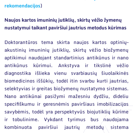
Narystė nacionalinėse ir tarptautinėse
rekomendacijos
)
Apie studijas
organizacijose bei asociacijose
Priėmimas į doktorantūrą
Naujos kartos imuninių jutiklių, skirtų vėžio žymenų
nustatymui taikant paviršiui jautrius metodus kūrimas
Gyvenimas doktorantūroje
Doktorantūros tema skirta naujos kartos optinių–
DUK
akustinių imuninių jutiklių, skirtų vėžio biožymenų
Dokumentai
aptikimui naudojant standartinius antikūnus ir nano
antikūnus kūrimui. Ankstyva ir tikslinė vėžio
diagnostika išlieka vienu svarbiausių šiuolaikinės
biomedicinos iššūkių, todėl itin svarbu kurti jautrias,
selektyvias ir greitas biožymenų nustatymo sistemas.
Nano antikūnai pasižymi mažesniu dydžiu, dideliu
specifiškumu ir geresnėmis paviršiaus imobilizacijos
savybėmis, todėl yra perspektyvūs biojutiklių kūrime
ir tobulinime. Vykdant tyrimus bus naudojama
kombinuota paviršiui jautrių metodų sistema