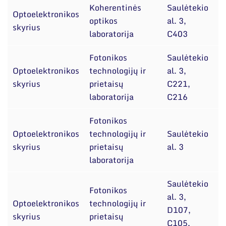
Koherentinės
Saulėtekio
Optoelektronikos
dr
optikos
al. 3,
skyrius
B
laboratorija
C403
Fotonikos
Saulėtekio
Optoelektronikos
technologijų ir
al. 3,
J
skyrius
prietaisų
C221,
B
laboratorija
C216
Fotonikos
Optoelektronikos
technologijų ir
Saulėtekio
If
skyrius
prietaisų
al. 3
laboratorija
Saulėtekio
Fotonikos
al. 3,
Optoelektronikos
technologijų ir
d
D107,
skyrius
prietaisų
B
C105,