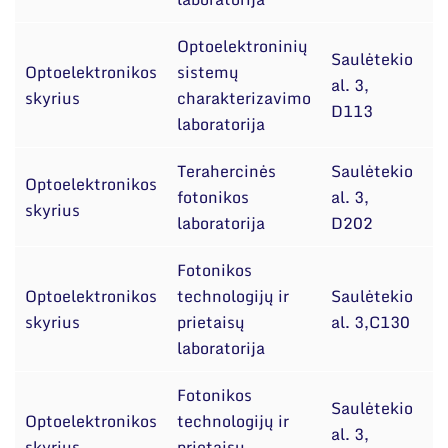
Optoelektroninių
Saulėtekio
dr
Optoelektronikos
sistemų
al. 3,
Či
skyrius
charakterizavimo
D113
L
laboratorija
Terahercinės
Saulėtekio
dr
Optoelektronikos
fotonikos
al. 3,
V
skyrius
laboratorija
D202
Č
Fotonikos
M
Optoelektronikos
technologijų ir
Saulėtekio
E
skyrius
prietaisų
al. 3,C130
D
laboratorija
Fotonikos
Saulėtekio
Optoelektronikos
technologijų ir
dr
al. 3,
skyrius
prietaisų
D