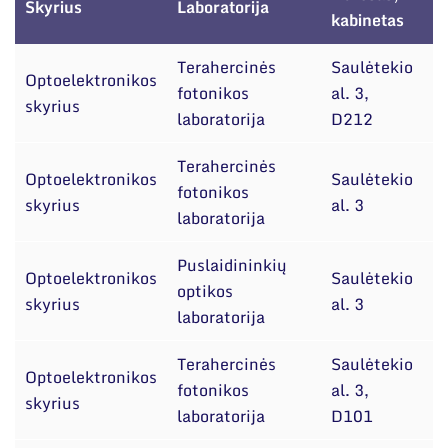
Narystė nacionalinėse ir tarptautinėse
Skyrius
Laboratorija
D
kabinetas
organizacijose bei asociacijose
Terahercinės
Saulėtekio
Optoelektronikos
dr
fotonikos
al. 3,
skyrius
A
laboratorija
D212
Terahercinės
Optoelektronikos
Saulėtekio
dr
fotonikos
skyrius
al. 3
A
laboratorija
Puslaidininkių
Optoelektronikos
Saulėtekio
dr
optikos
skyrius
al. 3
A
laboratorija
Terahercinės
Saulėtekio
d
Optoelektronikos
fotonikos
al. 3,
R
skyrius
laboratorija
D101
A