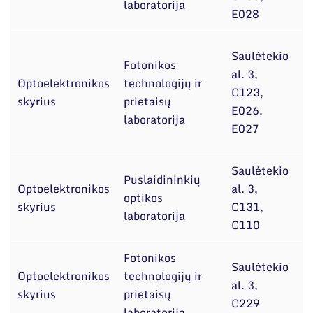
laboratorija
E028
Saulėtekio
Fotonikos
al. 3,
Optoelektronikos
technologijų ir
d
C123,
skyrius
prietaisų
B
E026,
laboratorija
E027
Saulėtekio
Puslaidininkių
dr
Optoelektronikos
al. 3,
optikos
B
skyrius
C131,
laboratorija
Č
C110
Fotonikos
Saulėtekio
Optoelektronikos
technologijų ir
G
al. 3,
skyrius
prietaisų
Č
C229
laboratorija