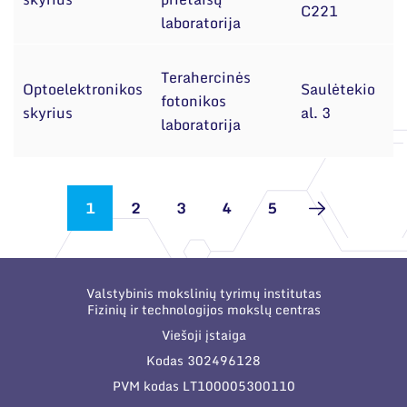
C221
laboratorija
Terahercinės
Optoelektronikos
Saulėtekio
S
fotonikos
skyrius
al. 3
D
laboratorija
1
2
3
4
5
Valstybinis mokslinių tyrimų institutas
Fizinių ir technologijos mokslų centras
Viešoji įstaiga
Kodas 302496128
PVM kodas LT100005300110