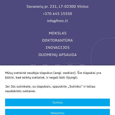
Savanorių pr. 231, LT-02300 Vilnius
+370 645 15550
info@ftmc.lt
MOKSLAS
DOKTORANTŪRA
INOVACIJOS
DUOMENŲ APSAUGA
Mūsų svetainė naudoja slapukus (angl. cookies). Šie slapukai yra
būtini, kad veiktų svetainė, ir negali būti išjungti.
Jei Jūs sutinkate, su slapukais, spauskite „Sutinku“ ir toliau
naudokitės svetaine.
© 2026 Valstybinis mokslinių tyrimų institutas Fizinių ir
technologijos mokslų centras. Duomenys kaupiami ir saugomi
Sutinku
Juridinių asmenų registre.
Slapukų parinktys
Nesutinku