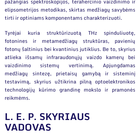
Narystė nacionalinėse ir tarptautinėse
pažangias spektroskopijos, terahercinio vaizdinimo ir
organizacijose bei asociacijose
elipsometrijos metodikas, skirtas medžiagų savybėms
tirti ir optiniams komponentams charakterizuoti.
Tyrėjai kuria struktūrizuotą THz spinduliuotę,
fotonines ir metamedžiagų struktūras, pavienių
fotonų šaltinius bei kvantinius jutiklius. Be to, skyrius
atlieka išsamų infraraudonųjų vaizdo kamerų bei
vaizdinimo sistemų vertinimą. Apjungdamas
medžiagų sintezę, prietaisų gamybą ir sisteminį
testavimą, skyrius užtikrina pilną optoelektronikos
technologijų kūrimo grandinę mokslo ir pramonės
reikmėms.
L. E. P. SKYRIAUS
VADOVAS