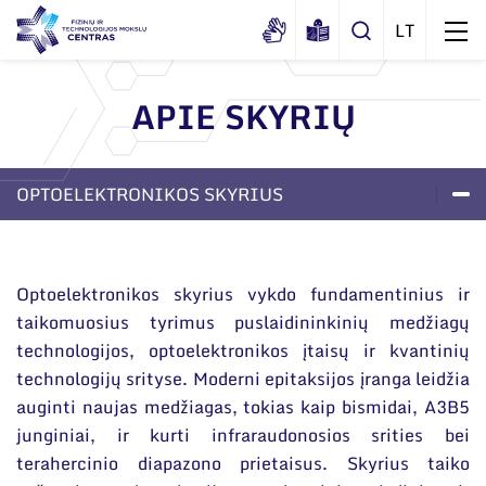
APIE SKYRIŲ
Apie mus
Dokumentai
OPTOELEKTRONIKOS SKYRIUS
Struktūra
Sertifikatai ir akreditavimo pažymėjimai
Administracija
LABORATORIJOS
PROJEKTAI
APIE SKYRIŲ
Naujienos
Viešieji pirkimai
Administraciniai skyriai
Renginiai
Optoelektronikos skyrius vykdo fundamentinius ir
Korupcijos prevencija
taikomuosius tyrimus puslaidininkinių medžiagų
Moksliniai skyriai
Tinklalaidės
technologijos, optoelektronikos įtaisų ir kvantinių
Bendri rekvizitai
Duomenų apsauga
Mokslo taryba
Leidiniai
technologijų srityse. Moderni epitaksijos įranga leidžia
Administracija
Darbuotojams
auginti naujas medžiagas, tokias kaip bismidai, A3B5
Tarptautinė patarėjų taryba
junginiai, ir kurti infraraudonosios srities bei
Darbuotojų kontaktai
Nuorodos
Mokslininkai emeritai
terahercinio diapazono prietaisus. Skyrius taiko