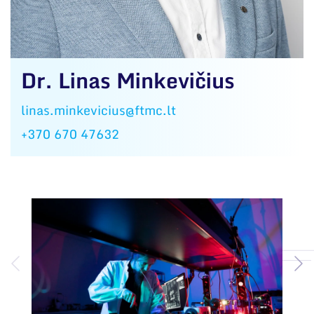
Dr. Linas Minkevičius
linas.minkevicius@ftmc.lt
+370 670 47632