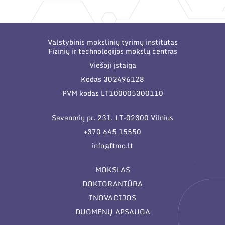
Narystė nacionalinėse ir tarptautinėse
organizacijose bei asociacijose
Valstybinis mokslinių tyrimų institutas
Fizinių ir technologijos mokslų centras
Viešoji įstaiga
Kodas 302496128
PVM kodas LT100005300110
Savanorių pr. 231, LT-02300 Vilnius
+370 645 15550
info@ftmc.lt
MOKSLAS
DOKTORANTŪRA
INOVACIJOS
DUOMENŲ APSAUGA