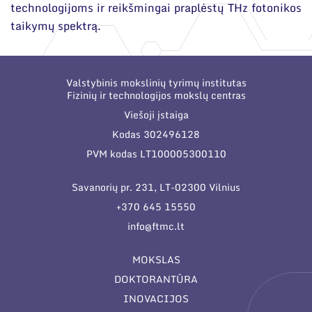
technologijoms ir reikšmingai praplėstų THz fotonikos
taikymų spektrą.
Valstybinis mokslinių tyrimų institutas
Fizinių ir technologijos mokslų centras
Viešoji įstaiga
Kodas 302496128
PVM kodas LT100005300110
Savanorių pr. 231, LT-02300 Vilnius
+370 645 15550
info@ftmc.lt
MOKSLAS
DOKTORANTŪRA
INOVACIJOS