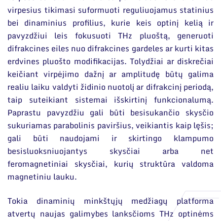
virpesius tikimasi suformuoti reguliuojamus statinius
bei dinaminius profilius, kurie keis optinį kelią ir
pavyzdžiui leis fokusuoti THz pluoštą, generuoti
difrakcines eiles nuo difrakcines gardeles ar kurti kitas
erdvines pluošto modifikacijas. Tolydžiai ar diskrečiai
keičiant virpėjimo dažnį ar amplitudę būtų galima
realiu laiku valdyti židinio nuotolį ar difrakcinį periodą,
taip suteikiant sistemai išskirtinį funkcionalumą.
Paprastu pavyzdžiu gali būti besisukančio skysčio
sukuriamas parabolinis paviršius, veikiantis kaip lęšis;
gali būti naudojami ir skirtingo klampumo
besisluoksniuojantys skysčiai arba net
feromagnetiniai skysčiai, kurių struktūra valdoma
magnetiniu lauku.
Tokia dinaminių minkštųjų medžiagų platforma
atvertų naujas galimybes lanksčioms THz optinėms