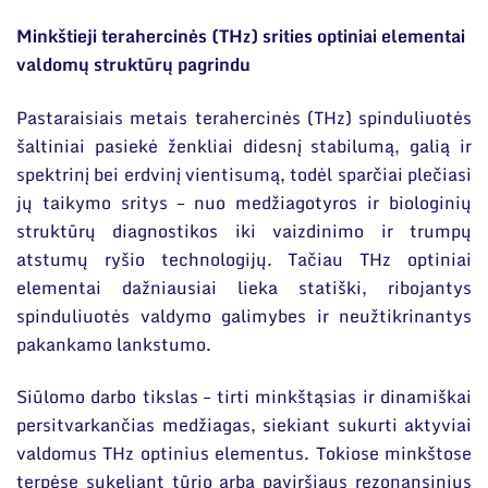
Narystė nacionalinėse ir tarptautinėse
organizacijose bei asociacijose
Priėmimas į doktorantūrą
Minkštieji terahercinės (THz) srities optiniai elementai
valdomų struktūrų pagrindu
Gyvenimas doktorantūroje
Pastaraisiais metais terahercinės (THz) spinduliuotės
DUK
šaltiniai pasiekė ženkliai didesnį stabilumą, galią ir
Dokumentai
spektrinį bei erdvinį vientisumą, todėl sparčiai plečiasi
jų taikymo sritys – nuo medžiagotyros ir biologinių
struktūrų diagnostikos iki vaizdinimo ir trumpų
atstumų ryšio technologijų. Tačiau THz optiniai
elementai dažniausiai lieka statiški, ribojantys
spinduliuotės valdymo galimybes ir neužtikrinantys
pakankamo lankstumo.
Siūlomo darbo tikslas – tirti minkštąsias ir dinamiškai
persitvarkančias medžiagas, siekiant sukurti aktyviai
valdomus THz optinius elementus. Tokiose minkštose
terpėse sukeliant tūrio arba paviršiaus rezonansinius