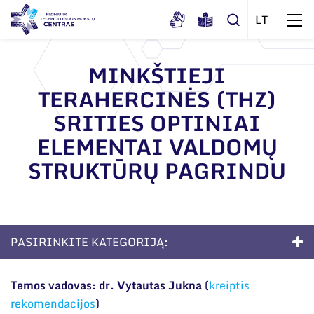
MINKŠTIEJI
TERAHERCINĖS (THZ)
Apie mus
SRITIES OPTINIAI
Dokumentai
Struktūra
ELEMENTAI VALDOMŲ
Sertifikatai ir akreditavimo pažymėjimai
Administracija
Naujienos
STRUKTŪRŲ PAGRINDU
Viešieji pirkimai
Administraciniai skyriai
Renginiai
Korupcijos prevencija
Moksliniai skyriai
Tinklalaidės
Bendri rekvizitai
Duomenų apsauga
Mokslo taryba
PASIRINKITE KATEGORIJĄ:
Leidiniai
Administracija
Darbuotojams
Tarptautinė patarėjų taryba
Doktorantūra
Darbuotojų kontaktai
Temos vadovas: dr. Vytautas Jukna
(
kreiptis
Nuorodos
Mokslininkai emeritai
rekomendacijos
)
Apie studijas