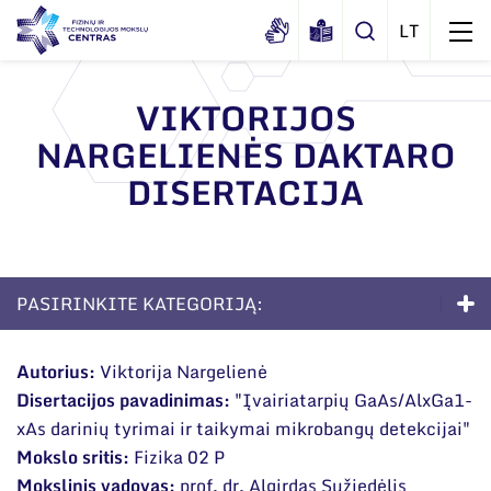
VIKTORIJOS
NARGELIENĖS DAKTARO
Apie mus
DISERTACIJA
Dokumentai
Struktūra
Sertifikatai ir akreditavimo pažymėjimai
Administracija
Naujienos
Viešieji pirkimai
Administraciniai skyriai
Renginiai
PASIRINKITE KATEGORIJĄ:
Korupcijos prevencija
Moksliniai skyriai
Tinklalaidės
Doktorantūra
Bendri rekvizitai
Duomenų apsauga
Autorius:
Viktorija Nargelienė
Mokslo taryba
Leidiniai
Disertacijos pavadinimas:
"Įvairiatarpių GaAs/AlxGa1-
Apie studijas
Administracija
Darbuotojams
Tarptautinė patarėjų taryba
xAs darinių tyrimai ir taikymai mikrobangų detekcijai"
Darbuotojų kontaktai
Priėmimas į doktorantūrą
Nuorodos
Mokslo sritis:
Fizika 02 P
Mokslininkai emeritai
Mokslinis vadovas:
prof. dr. Algirdas Sužiedėlis