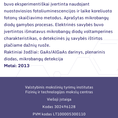
buvo eksperimentiškai įvertinta naudojant
nuostoviosios fotoliuminescencijos ir laike koreliuoto
fotonų skaičiavimo metodus. Aprašytas mikrobangų
diodų gamybos procesas. Elektrinės savybės buvo
įvertintos išmatavus mikrobangų diodų voltamperines
charakteristikas, o detekcinės jų savybės ištirtos
plačiame dažnių ruože.
Raktiniai žodžiai: GaAs/AlGaAs darinys, plenarinis
diodas, mikrobangų detekcija
Metai: 2013
Valstybinis mokslinių tyrimų institutas
Fizinių ir technologijos mokslų centras
Viešoji įstaiga
Kodas 302496128
PVM kodas LT100005300110