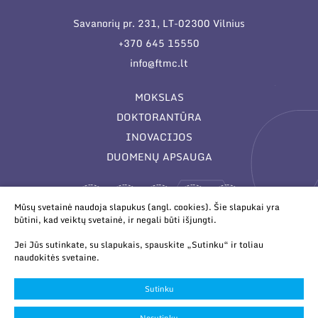
Savanorių pr. 231, LT-02300 Vilnius
+370 645 15550
info@ftmc.lt
MOKSLAS
DOKTORANTŪRA
INOVACIJOS
DUOMENŲ APSAUGA
Mūsų svetainė naudoja slapukus (angl. cookies). Šie slapukai yra
būtini, kad veiktų svetainė, ir negali būti išjungti.
Jei Jūs sutinkate, su slapukais, spauskite „Sutinku“ ir toliau
naudokitės svetaine.
© 2026 Valstybinis mokslinių tyrimų institutas Fizinių ir
technologijos mokslų centras. Duomenys kaupiami ir saugomi
Sutinku
Juridinių asmenų registre.
Slapukų parinktys
Nesutinku