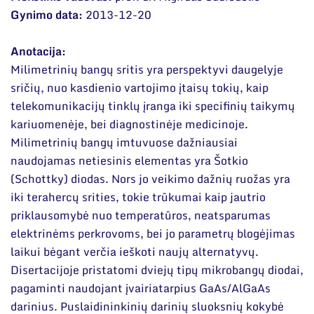
Narystė nacionalinėse ir tarptautinėse
Gyvenimas doktorantūroje
organizacijose bei asociacijose
Gynimo data:
2013-12-20
DUK
Anotacija:
Dokumentai
Milimetrinių bangų sritis yra perspektyvi daugelyje
sričių, nuo kasdienio vartojimo įtaisų tokių, kaip
telekomunikacijų tinklų įranga iki specifinių taikymų
kariuomenėje, bei diagnostinėje medicinoje.
Milimetrinių bangų imtuvuose dažniausiai
naudojamas netiesinis elementas yra Šotkio
(Schottky) diodas. Nors jo veikimo dažnių ruožas yra
iki terahercų srities, tokie trūkumai kaip jautrio
priklausomybė nuo temperatūros, neatsparumas
elektrinėms perkrovoms, bei jo parametrų blogėjimas
laikui bėgant verčia ieškoti naujų alternatyvų.
Disertacijoje pristatomi dviejų tipų mikrobangų diodai,
pagaminti naudojant įvairiatarpius GaAs/AlGaAs
darinius. Puslaidininkinių darinių sluoksnių kokybė