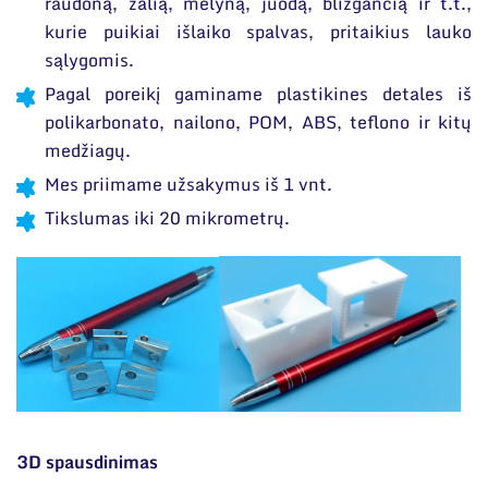
raudoną, žalią, mėlyną, juodą, blizgančią ir t.t.,
kurie puikiai išlaiko spalvas, pritaikius lauko
sąlygomis.
Pagal poreikį gaminame plastikines detales iš
polikarbonato, nailono, POM, ABS, teflono ir kitų
medžiagų.
Mes priimame užsakymus iš 1 vnt.
Tikslumas iki 20 mikrometrų.
3D spausdinimas