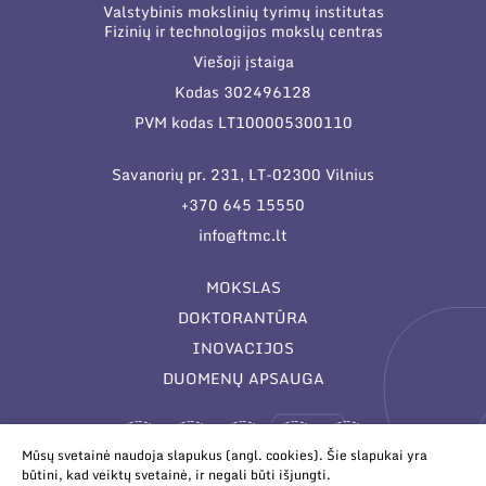
Valstybinis mokslinių tyrimų institutas
Fizinių ir technologijos mokslų centras
Viešoji įstaiga
Kodas 302496128
PVM kodas LT100005300110
Savanorių pr. 231, LT-02300 Vilnius
+370 645 15550
info@ftmc.lt
MOKSLAS
DOKTORANTŪRA
INOVACIJOS
DUOMENŲ APSAUGA
Mūsų svetainė naudoja slapukus (angl. cookies). Šie slapukai yra
būtini, kad veiktų svetainė, ir negali būti išjungti.