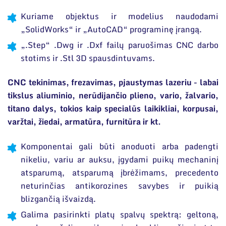
Kuriame objektus ir modelius naudodami
„SolidWorks“ ir „AutoCAD“ programinę įrangą.
„.Step“ .Dwg ir .Dxf failų paruošimas CNC darbo
stotims ir .Stl 3D spausdintuvams.
CNC tekinimas, frezavimas, pjaustymas lazeriu - labai
tikslus aliuminio, nerūdijančio plieno, vario, žalvario,
titano dalys, tokios kaip specialūs laikikliai, korpusai,
varžtai, žiedai, armatūra, furnitūra ir kt.
Komponentai gali būti anoduoti arba padengti
nikeliu, variu ar auksu, įgydami puikų mechaninį
atsparumą, atsparumą įbrėžimams, precedento
neturinčias antikorozines savybes ir puikią
blizgančią išvaizdą.
Galima pasirinkti platų spalvų spektrą: geltoną,