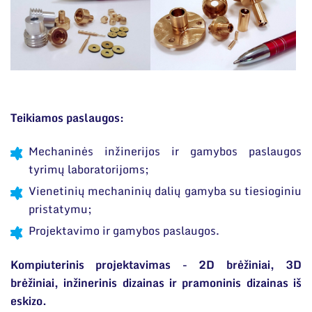
Narystė nacionalinėse ir tarptautinėse
Susisiekite su mumis
organizacijose bei asociacijose
Teikiamos paslaugos:
Mechaninės inžinerijos ir gamybos paslaugos
tyrimų laboratorijoms;
Vienetinių mechaninių dalių gamyba su tiesioginiu
pristatymu;
Projektavimo ir gamybos paslaugos.
Kompiuterinis projektavimas - 2D brėžiniai, 3D
brėžiniai, inžinerinis dizainas ir pramoninis dizainas iš
eskizo.