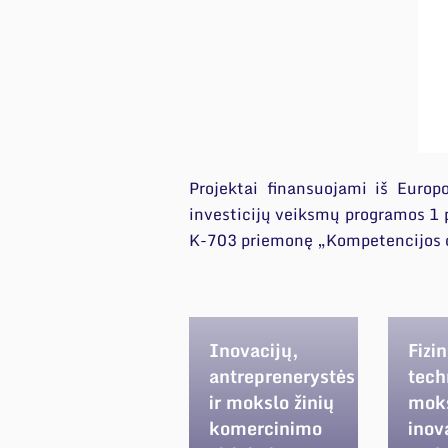
Projektai finansuojami iš Euro
investicijų veiksmų programos 1 
K-703 priemonę „Kompetencijos ce
Inovacijų,
Fizin
antreprenerystės
tech
ir mokslo žinių
moks
komercinimo
inova