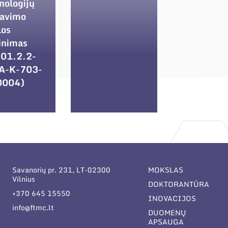
nologijų
davimo
los
inimas
 01.2.2-
A-K-703-
0004)
Savanorių pr. 231, LT-02300
MOKSLAS
Vilnius
DOKTORANTŪRA
+370 645 15550
INOVACIJOS
info@ftmc.lt
DUOMENŲ
APSAUGA