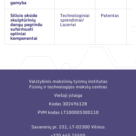
gamyba
Silicio oksido
Technologiniai
Patentas
L
skulptūrinių
sprendimai/
s
dangų pagrindu
Lazeriai
suformuoti
optiniai
komponentai
Valstybinis mokslinių tyrimų institutas
Fizinių ir technologijos mokslų centras
Viešoji įstaiga
Kodas 302496128
PVM kodas LT100005300110
Savanorių pr. 231, LT-02300 Vilnius
+370 645 15550