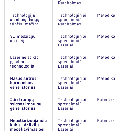
Narystė nacionalinėse ir tarptautinėse
ES parama
Perdirbimas
organizacijose bei asociacijose
Technologija
Technologiniai
Metodika
E
Susisiekite su mumis
anodinių dangų
sprendimai/
m
trinčiai mažinti
Perdirbimas
3D medžiagų
Technologiniai
Metodika
L
abliacija
sprendimai/
s
Lazeriai
Lazerinė stiklo
Technologiniai
Metodika
L
pjovimo
sprendimai/
s
technologija
Lazeriai
Našus antros
Technologiniai
Metodika
L
harmonikos
sprendimai/
s
generatorius
Lazeriai
Itin trumpų
Technologiniai
Patentas
L
šviesos impulsų
sprendimai/
s
generatorius
Lazeriai
Nepoliarizuojančių
Technologiniai
Patentas
L
kubų – daliklių
sprendimai/
s
modeliavimas bei
Lazeriai