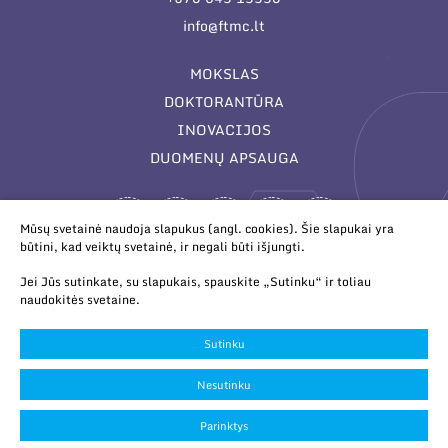
info@ftmc.lt
MOKSLAS
DOKTORANTŪRA
INOVACIJOS
DUOMENŲ APSAUGA
Mūsų svetainė naudoja slapukus (angl. cookies). Šie slapukai yra
būtini, kad veiktų svetainė, ir negali būti išjungti.
Jei Jūs sutinkate, su slapukais, spauskite „Sutinku“ ir toliau
naudokitės svetaine.
© 2026 Valstybinis mokslinių tyrimų institutas Fizinių ir
technologijos mokslų centras. Duomenys kaupiami ir saugomi
Sutinku
Juridinių asmenų registre.
Slapukų parinktys
Nesutinku
Duomenų apsauga
Parinktys
Sukurta:
TEXUS