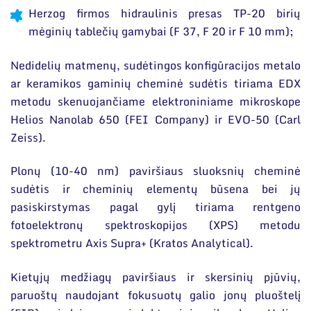
Herzog firmos hidraulinis presas TP-20 birių
mėginių tablečių gamybai (F 37, F 20 ir F 10 mm);
Nedidelių matmenų, sudėtingos konfigūracijos metalo
ar keramikos gaminių cheminė sudėtis tiriama EDX
metodu skenuojančiame elektroniniame mikroskope
Helios Nanolab 650 (FEI Company) ir EVO-50 (Carl
Zeiss).
Plonų (10-40 nm) paviršiaus sluoksnių cheminė
sudėtis ir cheminių elementų būsena bei jų
pasiskirstymas pagal gylį tiriama rentgeno
fotoelektronų spektroskopijos (XPS) metodu
spektrometru Axis Supra+ (Kratos Analytical).
Kietųjų medžiagų paviršiaus ir skersinių pjūvių,
paruoštų naudojant fokusuotų galio jonų pluoštelį