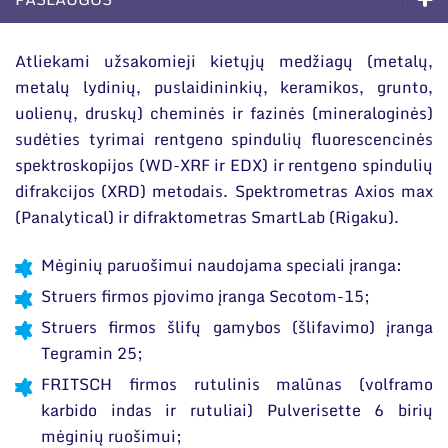
Narystė nacionalinėse ir tarptautinėse
organizacijose bei asociacijose
Paslaugos
Atliekami užsakomieji kietųjų medžiagų (metalų,
metalų lydinių, puslaidininkių, keramikos, grunto,
Sprendimai verslui
uolienų, druskų) cheminės ir fazinės (mineraloginės)
Akredituotos paslaugos
sudėties tyrimai rentgeno spindulių fluorescencinės
spektroskopijos (WD-XRF ir EDX) ir rentgeno spindulių
Technologijų perdavimas
difrakcijos (XRD) metodais. Spektrometras Axios max
ES parama
(Panalytical) ir difraktometras SmartLab (Rigaku).
Susisiekite su mumis
Mėginių paruošimui naudojama speciali įranga:
Struers firmos pjovimo įranga Secotom-15;
Struers firmos šlifų gamybos (šlifavimo) įranga
Tegramin 25;
FRITSCH firmos rutulinis malūnas (volframo
karbido indas ir rutuliai) Pulverisette 6 birių
mėginių ruošimui;