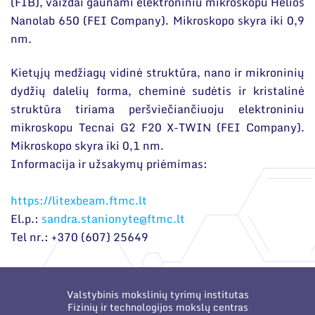
(FIB), vaizdai gaunami elektroniniu mikroskopu Helios
Nanolab 650 (FEI Company). Mikroskopo skyra iki 0,9
nm.
Kietųjų medžiagų vidinė struktūra, nano ir mikroninių
dydžių dalelių forma, cheminė sudėtis ir kristalinė
struktūra tiriama peršviečiančiuoju elektroniniu
mikroskopu Tecnai G2 F20 X-TWIN (FEI Company).
Mikroskopo skyra iki 0,1 nm.
Informacija ir užsakymų priėmimas:
https://litexbeam.ftmc.lt
El.p.:
sandra.stanionyte@ftmc.lt
Tel nr.: +370 (607) 25649
Valstybinis mokslinių tyrimų institutas
Fizinių ir technologijos mokslų centras