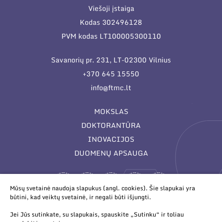
Viešoji įstaiga
Kodas 302496128
PVM kodas LT100005300110
Savanorių pr. 231, LT-02300 Vilnius
+370 645 15550
info@ftmc.lt
MOKSLAS
DOKTORANTŪRA
INOVACIJOS
DUOMENŲ APSAUGA
Mūsų svetainė naudoja slapukus (angl. cookies). Šie slapukai yra
būtini, kad veiktų svetainė, ir negali būti išjungti.
Jei Jūs sutinkate, su slapukais, spauskite „Sutinku“ ir toliau