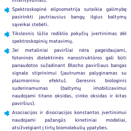
intensyvumas).
Spektroskopinė elipsometrija suteikia galimybę
pasirinkti jautriausius bangų ilgius baltymų
sąveikai stebėti.
Tikslesnis lūžio rodiklio pokyčių įvertinimas dėl
spektroskopinių matavimų.
Jei metaliniai paviršiai nėra pageidaujami,
fotoninės dielektrinės nanostruktūros gali būti
panaudotos sužadinant Blocho paviršiaus bangas
signalo stiprinimui (jautrumas palyginamas su
plazmoniniu efektu). Geresnis biologinis
suderinamumas (baltymų imobilizavimui
naudojami titano oksidas, cinko oksidas ir kitas
paviršius).
Asociacijos ir disociacijos konstantos įvertinimui
naudojami pažangūs kinetiniai modeliai,
atsižvelgiant į tirtų biomolekulių ypatybes.