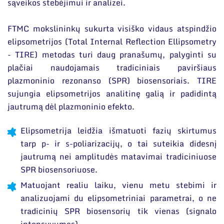
Narystė nacionalinėse ir tarptautinėse
sąveikos stebėjimui ir analizei.
ES parama
organizacijose bei asociacijose
Susisiekite su mumis
FTMC mokslininkų sukurta visiško vidaus atspindžio
elipsometrijos (Total Internal Reflection Ellipsometry
- TIRE) metodas turi daug pranašumų, palyginti su
plačiai naudojamais tradiciniais paviršiaus
plazmoninio rezonanso (SPR) biosensoriais. TIRE
sujungia elipsometrijos analitinę galią ir padidintą
jautrumą dėl plazmoninio efekto.
Elipsometrija leidžia išmatuoti fazių skirtumus
tarp p- ir s-poliarizacijų, o tai suteikia didesnį
jautrumą nei amplitudės matavimai tradiciniuose
SPR biosensoriuose.
Matuojant realiu laiku, vienu metu stebimi ir
analizuojami du elipsometriniai parametrai, o ne
tradicinių SPR biosensorių tik vienas (signalo