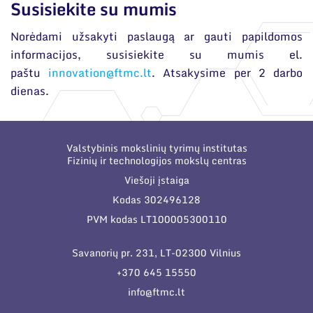
Susisiekite su mumis
Norėdami užsakyti paslaugą ar gauti papildomos
informacijos, susisiekite su mumis el.
paštu
innovation@ftmc.lt
. Atsakysime per 2 darbo
dienas.
Valstybinis mokslinių tyrimų institutas
Fizinių ir technologijos mokslų centras
Viešoji įstaiga
Kodas 302496128
PVM kodas LT100005300110
Savanorių pr. 231, LT-02300 Vilnius
+370 645 15550
info@ftmc.lt