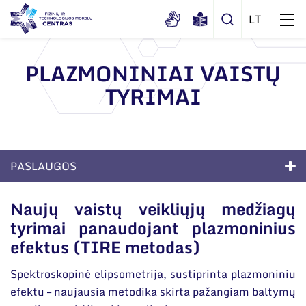
PLAZMONINIAI VAISTŲ
TYRIMAI
Apie mus
Dokumentai
Struktūra
Sertifikatai ir akreditavimo pažymėjimai
Administracija
Naujienos
PASLAUGOS
Viešieji pirkimai
Administraciniai skyriai
Renginiai
Paslaugos
Korupcijos prevencija
Naujų vaistų veikliųjų medžiagų
Moksliniai skyriai
Tinklalaidės
tyrimai panaudojant plazmoninius
Bendri rekvizitai
Duomenų apsauga
Sprendimai verslui
Mokslo taryba
Leidiniai
efektus (TIRE metodas)
Administracija
Darbuotojams
Akredituotos paslaugos
Tarptautinė patarėjų taryba
Spektroskopinė elipsometrija, sustiprinta plazmoniniu
Darbuotojų kontaktai
Nuorodos
Technologijų perdavimas
Mokslininkai emeritai
efektu – naujausia metodika skirta pažangiam baltymų