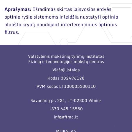
Narystė nacionalinėse ir tarptautinėse
organizacijose bei asociacijose
Aprašymas:
Išradimas skirtas laisvosios erdvės
Mokslinės publikacijos
optinio ryšio sistemoms ir leidžia nustatyti optinio
Mokslo projektai
pluošto kryptį naudojant interferencinius optinius
filtrus.
Patentai
Mokslo renginiai
Valstybinis mokslinių tyrimų institutas
Informacija studentams
Fizinių ir technologijos mokslų centras
Viešoji įstaiga
Informacija moksleiviams ir mokytojams
Kodas 302496128
Nuo moksleivio iki mokslininko
PVM kodas LT100005300110
Savanorių pr. 231, LT-02300 Vilnius
+370 645 15550
info@ftmc.lt
MOKSLAS