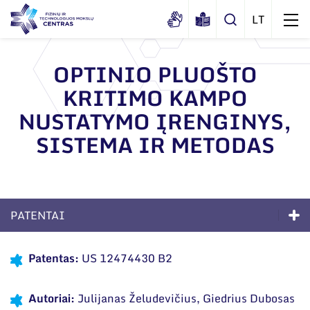
OPTINIO PLUOŠTO
KRITIMO KAMPO
Apie mus
NUSTATYMO ĮRENGINYS,
Dokumentai
Struktūra
SISTEMA IR METODAS
Sertifikatai ir akreditavimo pažymėjimai
Administracija
Naujienos
Viešieji pirkimai
Administraciniai skyriai
Renginiai
Korupcijos prevencija
Moksliniai skyriai
Tinklalaidės
PATENTAI
Bendri rekvizitai
Duomenų apsauga
Mokslo taryba
Leidiniai
Kompetencijos
Administracija
Darbuotojams
Patentas:
US 12474430 B2
Tarptautinė patarėjų taryba
Ilgalaikės programos
Darbuotojų kontaktai
Nuorodos
Mokslininkai emeritai
Autoriai:
Julijanas Želudevičius, Giedrius Dubosas
Moksliniai skyriai