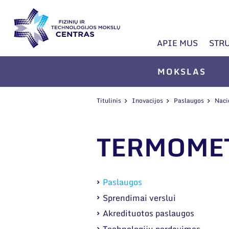
APIE MUS
STR
MOKSLAS
Titulinis
Inovacijos
Paslaugos
Naci
TERMOME
Paslaugos
Sprendimai verslui
Akredituotos paslaugos
Technologijų perdavimas