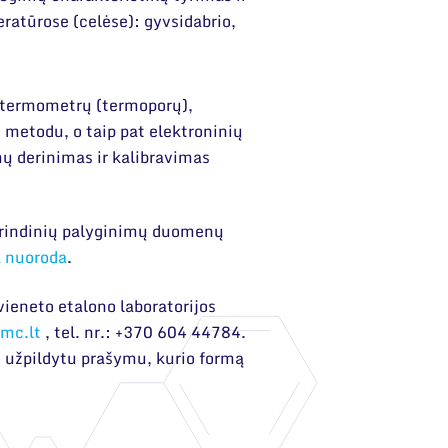
atūrose (celėse): gyvsidabrio,
 termometrų (termoporų),
 metodu, o taip pat elektroninių
 derinimas ir kalibravimas
rindinių palyginimų duomenų
a nuoroda
.
vieneto etalono laboratorijos
tmc.lt
, tel. nr.: +370 604 44784.
u užpildytu prašymu, kurio formą