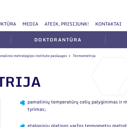
UKTŪRA
MEDIA
ATEIK, PRISIJUNK!
KONTAKTAI
DOKTORANTŪRA
onalinio metrologijos instituto paslaugos
Termometrija
TRIJA
pamatinių temperatūrų celių palyginimas ir m
tyrimas;
etaloninių platinos varžos termometrų metrolo