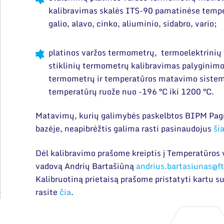
kalibravimas skalės ITS-90 pamatinėse temper
galio, alavo, cinko, aliuminio, sidabro, vario;
platinos varžos termometrų, termoelektrinių
stiklinių termometrų kalibravimas palyginimo
termometrų ir temperatūros matavimo sistemų
temperatūrų ruože nuo -196 °C iki 1200 °C.
Matavimų, kurių galimybės paskelbtos BIPM Pag
bazėje, neapibrėžtis galima rasti pasinaudojus
ši
Dėl kalibravimo prašome kreiptis į Temperatūros 
vadovą Andrių Bartašiūną
andrius.bartasiunas@f
Kalibruotiną prietaisą prašome pristatyti kartu s
rasite
čia
.