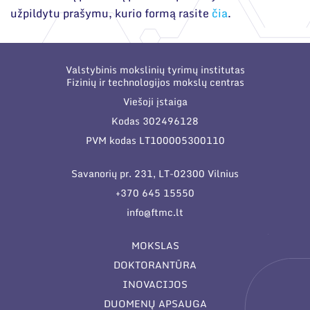
užpildytu prašymu, kurio formą rasite
čia
.
Valstybinis mokslinių tyrimų institutas
Fizinių ir technologijos mokslų centras
Viešoji įstaiga
Kodas 302496128
PVM kodas LT100005300110
Savanorių pr. 231, LT-02300 Vilnius
+370 645 15550
info@ftmc.lt
MOKSLAS
DOKTORANTŪRA
INOVACIJOS
DUOMENŲ APSAUGA