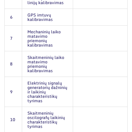
linijų kalibravimas
GPS imtuvų
6
kalibravimas
Mechaninių laiko
matavimo
7
priemonių
kalibravimas
Skaitmeninių laiko
matavimo
8
priemonių
kalibravimas
Elektrinių signalų
generatorių dažninių
9
ir laikinių
charakteristikų
tyrimas
Skaitmeninių
oscilografų laikinių
10
charakteristikų
tyrimas