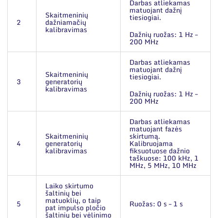
Narystė nacionalinėse ir tarptautinėse
Darbas atliekamas
Susisiekite su mumis
organizacijose bei asociacijose
matuojant dažnį
Skaitmeninių
tiesiogiai.
2
dažniamačių
kalibravimas
Dažnių ruožas: 1 Hz –
200 MHz
Darbas atliekamas
matuojant dažnį
Skaitmeninių
tiesiogiai.
3
generatorių
kalibravimas
Dažnių ruožas: 1 Hz –
200 MHz
Darbas atliekamas
matuojant fazės
Skaitmeninių
skirtumą.
4
generatorių
Kalibruojama
kalibravimas
fiksuotuose dažnio
taškuose: 100 kHz, 1
MHz, 5 MHz, 10 MHz
Laiko skirtumo
šaltinių bei
matuoklių, o taip
5
Ruožas: 0 s – 1 s
pat impulso pločio
šaltinių bei vėlinimo