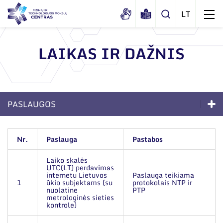
LAIKAS IR DAŽNIS
Apie mus
Dokumentai
Struktūra
PASLAUGOS
Sertifikatai ir akreditavimo pažymėjimai
Administracija
Naujienos
Viešieji pirkimai
Paslaugos
Administraciniai skyriai
Renginiai
Nr.
Paslauga
Pastabos
Korupcijos prevencija
Sprendimai verslui
Moksliniai skyriai
Tinklalaidės
Laiko skalės
Bendri rekvizitai
Duomenų apsauga
UTC(LT) perdavimas
Mokslo taryba
Akredituotos paslaugos
Leidiniai
internetu Lietuvos
Paslauga teikiama
Administracija
1
ūkio subjektams (su
protokolais NTP ir
Darbuotojams
Tarptautinė patarėjų taryba
Technologijų perdavimas
nuolatine
PTP
metrologinės sieties
Darbuotojų kontaktai
Nuorodos
kontrole)
Mokslininkai emeritai
ES parama