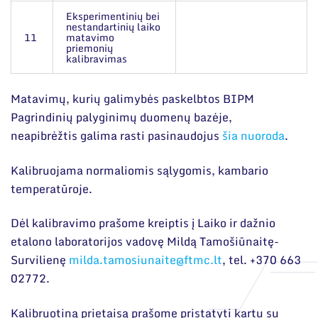
Eksperimentinių bei
nestandartinių laiko
11
matavimo
priemonių
kalibravimas
Matavimų, kurių galimybės paskelbtos BIPM
Pagrindinių palyginimų duomenų bazėje,
neapibrėžtis galima rasti pasinaudojus
šia nuoroda
.
Kalibruojama normaliomis sąlygomis, kambario
temperatūroje.
Dėl kalibravimo prašome kreiptis į Laiko ir dažnio
etalono laboratorijos vadovę Mildą Tamošiūnaitę-
Survilienę
milda.tamosiunaite@ftmc.lt
, tel. +370 663
02772.
Kalibruotiną prietaisą prašome pristatyti kartu su