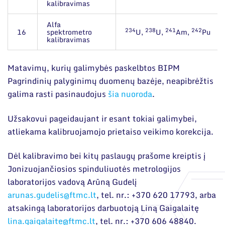
kalibravimas
Alfa
234
238
241
242
16
spektrometro
U,
U,
Am,
Pu
kalibravimas
Matavimų, kurių galimybės paskelbtos BIPM
Pagrindinių palyginimų duomenų bazėje, neapibrėžtis
galima rasti pasinaudojus
šia nuoroda
.
Užsakovui pageidaujant ir esant tokiai galimybei,
atliekama kalibruojamojo prietaiso veikimo korekcija.
Dėl kalibravimo bei kitų paslaugų prašome kreiptis į
Jonizuojančiosios spinduliuotės metrologijos
laboratorijos vadovą Arūną Gudelį
arunas.gudelis@ftmc.lt
, tel. nr.: +370 620 17793, arba
atsakingą laboratorijos darbuotoją Liną Gaigalaitę
lina.gaigalaite@ftmc.lt
, tel. nr.: +370 606 48840.