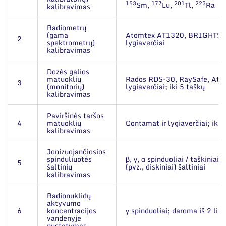
Narystė nacionalinėse ir tarptautinėse
153
177
201
223
ES parama
Sm,
Lu,
Tl,
Ra
kalibravimas
organizacijose bei asociacijose
Susisiekite su mumis
Radiometrų
(gama
Atomtex AT1320, BRIGHTSP
2
spektrometrų)
lygiaverčiai
kalibravimas
Dozės galios
matuoklių
Rados RDS-30, RaySafe, Ato
3
(monitorių)
lygiaverčiai; iki 5 taškų
kalibravimas
Paviršinės taršos
4
matuoklių
Contamat ir lygiaverčiai; iki 
kalibravimas
Jonizuojančiosios
spinduliuotės
β, γ, α spinduoliai / taškiniai i
5
šaltinių
(pvz., diskiniai) šaltiniai
kalibravimas
Radionuklidų
aktyvumo
6
koncentracijos
γ spinduoliai; daroma iš 2 litr
vandenyje
nustatymas