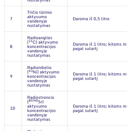
Tričio tūrinio
aktyvumo
7
Daroma iš 0,5 litro
vandenyje
nustatymas
Radioanglies
14
(
C) aktyvumo
Daroma iš 1 litro; kitoms mat
8
koncentracijos
pagal sutartį
vandenyje
nustatymas
Radionikelio
63
(
Ni) aktyvumo
Daroma iš 1 litro; kitoms mat
9
koncentracijos
pagal sutartį
vandenyje
nustatymas
Radiostroncio
89/90
(
Sr)
aktyvumo
Daroma iš 1 litro; kitoms mat
10
koncentracijos
pagal sutartį
vandenyje
nustatymas