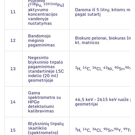
Plutonio
238
239/240
(
Pu,
Pu)
aktyvumo
Daroma iš 5 litrų; kitoms mat
11
koncentracijos
pagal sutartį
vandenyje
nustatymas
Bandomojo
Biokuro pelenai, biokuras (me
12
mėginio
kt. matricos
pagaminimas
Negesinto
blyksninio tirpalo
pagaminimas
3
14
36
63
90
90
13
H,
C,
Cl,
Ni,
Sr+
Y,
standartinėje LSC
indelio (20 ml)
geometrijoje
Gama
spektrometro su
46,5 keV – 2615 keV ruože pas
14
HPGe
geometrijai
detektoriumi
kalibravimas
Blyksninių tirpalų
skaitiklio
3
14
36
90
90
99
15
H,
C,
Cl,
Sr+
Y,
Tc
(spektrometro)