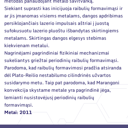
metodas panaudojant metalo savitvarką.
Siekiant suprasti kas inicijuoja raibulių formavimąsi ir
ar jis įmanomas visiems metalams, dangos apdribimas
persiklojančiais lazerio impulsais aštriai į juostą
sufokusuotu lazerio pluoštu išbandytas skirtingiems
metalams. Skirtingas dangos elgesys stebimas
kiekvienam metalui.
Nagrinėjami pagrindiniai fizikiniai mechanizmai
sukeliantys griežtai periodinių raibulių formavimąsi.
Parodoma, kad raibulių formavimosi pradžia atsiranda
dėl Plato-Reilio nestabilumo cilindrinės užvartos
susidarymo metu. Taip pat parodoma, kad Marangoni
konvekcija skystame metale yra pagrindinė jėga,
lemianti nusistovėjusį periodinių raibulių
formavimąsi.
Metai: 2011