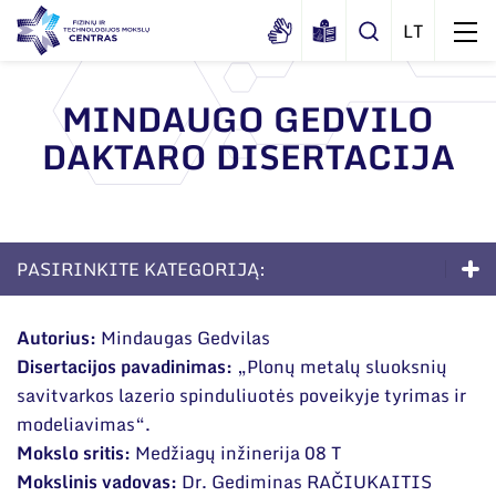
MINDAUGO GEDVILO
DAKTARO DISERTACIJA
Apie mus
Dokumentai
Struktūra
Sertifikatai ir akreditavimo pažymėjimai
Administracija
Naujienos
PASIRINKITE KATEGORIJĄ:
Viešieji pirkimai
Administraciniai skyriai
Renginiai
Doktorantūra
Korupcijos prevencija
Moksliniai skyriai
Autorius:
Mindaugas Gedvilas
Tinklalaidės
Bendri rekvizitai
Duomenų apsauga
Disertacijos pavadinimas:
„Plonų metalų sluoksnių
Apie studijas
Mokslo taryba
Leidiniai
savitvarkos lazerio spinduliuotės poveikyje tyrimas ir
Administracija
Darbuotojams
Priėmimas į doktorantūrą
Tarptautinė patarėjų taryba
modeliavimas“.
Darbuotojų kontaktai
Mokslo sritis:
Medžiagų inžinerija 08 T
Nuorodos
Gyvenimas doktorantūroje
Mokslininkai emeritai
Mokslinis vadovas:
Dr. Gediminas RAČIUKAITIS