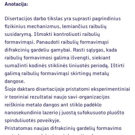
Narystė nacionalinėse ir tarptautinėse
DUK
Anotacija:
organizacijose bei asociacijose
Dokumentai
Disertacijos darbo tikslas yra suprasti pagrindinius
fizikinius mechanizmus, lemiančius raibulių
susidarymą. Išmokti kontroliuoti raibulių
formavimąsi. Panaudoti raibulių formavimąsi
difrakcinių gardeliu gamybai. Rasti sąlygas, kada
raibulių formavimosi galima išvengti, siekiant
sumažinti kodinės stiklinės liniuotės periodą. Ištirti
galimą raibulių formavimąsi skirtingų metalų
dangose.
Šioje daktaro disertacijoje pristatomi eksperimentiniai
ir teoriniai rezultatai naujo savi-organizacijos
reiškinio metalo dangos ant stiklo padėklo
nanosekundinio lazerio į juostą sufokusuoto pluošto
spinduliuotės poveikyje.
Pristatomas naujas difrakcinių gardelių formavimo