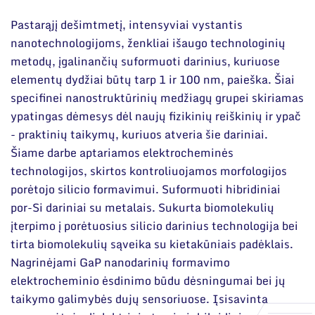
Narystė nacionalinėse ir tarptautinėse
DUK
organizacijose bei asociacijose
Pastarąjį dešimtmetį, intensyviai vystantis
Dokumentai
nanotechnologijoms, ženkliai išaugo technologinių
metodų, įgalinančių suformuoti darinius, kuriuose
elementų dydžiai būtų tarp 1 ir 100 nm, paieška. Šiai
specifinei nanostruktūrinių medžiagų grupei skiriamas
ypatingas dėmesys dėl naujų fizikinių reiškinių ir ypač
- praktinių taikymų, kuriuos atveria šie dariniai.
Šiame darbe aptariamos elektrocheminės
technologijos, skirtos kontroliuojamos morfologijos
porėtojo silicio formavimui. Suformuoti hibridiniai
por-Si dariniai su metalais. Sukurta biomolekulių
įterpimo į porėtuosius silicio darinius technologija bei
tirta biomolekulių sąveika su kietakūniais padėklais.
Nagrinėjami GaP nanodarinių formavimo
elektrocheminio ėsdinimo būdu dėsningumai bei jų
taikymo galimybės dujų sensoriuose. Įsisavinta