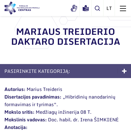
MARIAUS TREIDERIO
DAKTARO DISERTACIJA
Apie mus
Dokumentai
Struktūra
Sertifikatai ir akreditavimo pažymėjimai
Administracija
Naujienos
PASIRINKITE KATEGORIJĄ:
Viešieji pirkimai
Administraciniai skyriai
Renginiai
Doktorantūra
Korupcijos prevencija
Moksliniai skyriai
Autorius:
Marius Treideris
Tinklalaidės
Bendri rekvizitai
Duomenų apsauga
Disertacijos pavadinimas:
„Hibridinių nanodarinių
Apie studijas
Mokslo taryba
Leidiniai
formavimas ir tyrimas“.
Administracija
Darbuotojams
Priėmimas į doktorantūrą
Tarptautinė patarėjų taryba
Mokslo sritis:
Medžiagų inžinerija 08 T.
Darbuotojų kontaktai
Mokslinis vadovas:
Doc. habil. dr. Irena ŠIMKIENĖ
Nuorodos
Gyvenimas doktorantūroje
Mokslininkai emeritai
Anotacija: