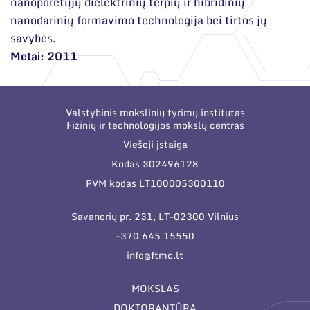
nanoporėtųjų dielektrinių terpių ir hibridinių
nanodarinių formavimo technologija bei tirtos jų
savybės.
Metai: 2011
Valstybinis mokslinių tyrimų institutas
Fizinių ir technologijos mokslų centras
Viešoji įstaiga
Kodas 302496128
PVM kodas LT100005300110
Savanorių pr. 231, LT-02300 Vilnius
+370 645 15550
info@ftmc.lt
MOKSLAS
DOKTORANTŪRA