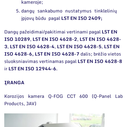
kameroje;
dangų sankabumo nustatymus tinklelinių
įpjovų būdu pagal
LST EN ISO 2409;
Dangų pažeidimai/pakitimai vertinami pagal
LST EN
ISO 10289
,
LST EN ISO 4628-2
,
LST EN ISO 4628-
3
,
LST EN ISO 4628-4
,
LST EN ISO 4628-5
,
LST EN
ISO 4628-6, LST EN ISO 4628-7
dalis; brėžio vietos
sluoksniavimas vertinamas pagal
LST EN ISO 4628-8
ir
LST EN ISO 12944-6
.
ĮRANGA
Korozijos kamera Q-FOG CCT 600 (Q-Panel Lab
Products, JAV)