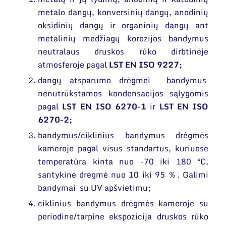
Narystė nacionalinėse ir tarptautinėse
Susisiekite su mumis
organizacijose bei asociacijose
metalo dangų, konversinių dangų, anodinių
oksidinių dangų ir organinių dangų ant
metalinių medžiagų korozijos bandymus
neutralaus druskos rūko dirbtinėje
atmosferoje pagal
LST EN ISO 9227;
dangų atsparumo drėgmei bandymus
nenutrūkstamos kondensacijos sąlygomis
pagal
LST EN ISO 6270-1
ir
LST EN ISO
6270-2;
bandymus/ciklinius bandymus drėgmės
kameroje pagal visus standartus, kuriuose
temperatūra kinta nuo -70 iki 180 °C,
santykinė drėgmė nuo 10 iki 95 ％. Galimi
bandymai su UV apšvietimu;
ciklinius bandymus drėgmės kameroje su
periodine/tarpine ekspozicija druskos rūko