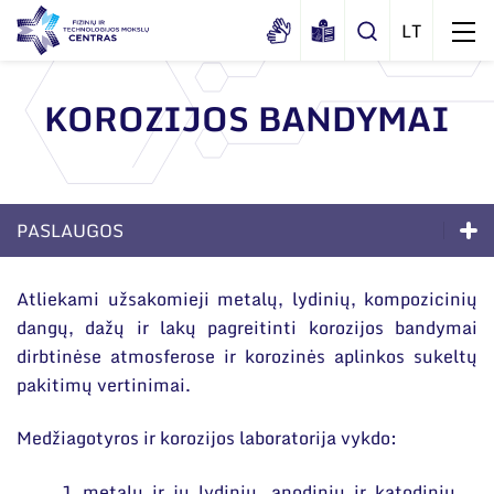
KOROZIJOS BANDYMAI
Apie mus
Dokumentai
Struktūra
PASLAUGOS
Sertifikatai ir akreditavimo pažymėjimai
Administracija
Naujienos
Viešieji pirkimai
Paslaugos
Administraciniai skyriai
Renginiai
Atliekami užsakomieji metalų, lydinių, kompozicinių
Korupcijos prevencija
dangų, dažų ir lakų pagreitinti korozijos bandymai
Sprendimai verslui
Moksliniai skyriai
Tinklalaidės
dirbtinėse atmosferose ir korozinės aplinkos sukeltų
Bendri rekvizitai
Duomenų apsauga
Mokslo taryba
Akredituotos paslaugos
Leidiniai
pakitimų vertinimai.
Administracija
Darbuotojams
Tarptautinė patarėjų taryba
Technologijų perdavimas
Medžiagotyros ir korozijos laboratorija vykdo:
Darbuotojų kontaktai
Nuorodos
Mokslininkai emeritai
ES parama
metalų ir jų lydinių, anodinių ir katodinių