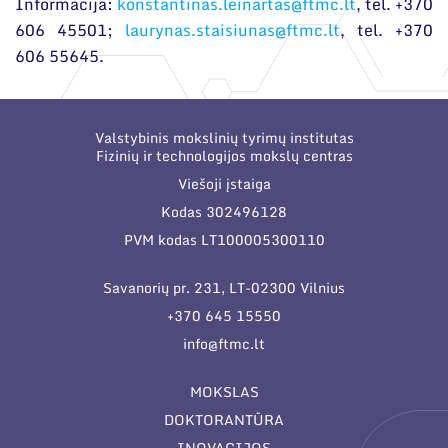
Informacija:
konstantinas.leinartas@ftmc.lt
, tel. +370
606 45501;
laurynas.staisiunas@ftmc.lt
, tel. +370
606 55645.
Valstybinis mokslinių tyrimų institutas
Fizinių ir technologijos mokslų centras
Viešoji įstaiga
Kodas 302496128
PVM kodas LT100005300110
Savanorių pr. 231, LT-02300 Vilnius
+370 645 15550
info@ftmc.lt
MOKSLAS
DOKTORANTŪRA
INOVACIJOS