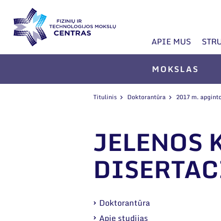
APIE MUS
STR
MOKSLAS
Titulinis
Doktorantūra
2017 m. apginto
JELENOS 
DISERTAC
Doktorantūra
Apie studijas