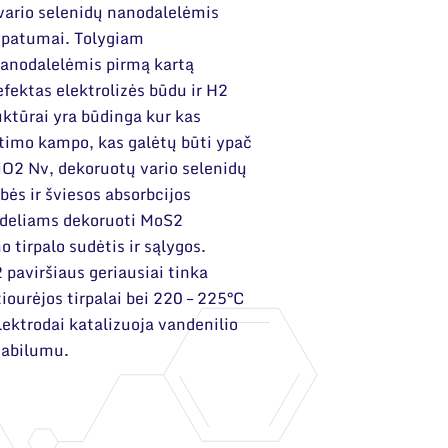
vario selenidų nanodalelėmis
ypatumai. Tolygiam
nanodalelėmis pirmą kartą
fektas elektrolizės būdu ir H2
ktūrai yra būdinga kur kas
timo kampo, kas galėtų būti ypač
iO2 Nv, dekoruotų vario selenidų
ės ir šviesos absorbcijos
zdeliams dekoruoti MoS2
 tirpalo sudėtis ir sąlygos.
paviršiaus geriausiai tinka
ourėjos tirpalai bei 220 – 225°C
ektrodai katalizuoja vandenilio
stabilumu.