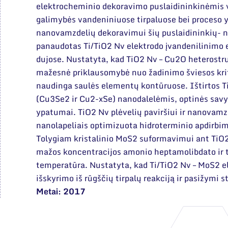
elektrocheminio dekoravimo puslaidininkinėmis 
galimybės vandeniniuose tirpaluose bei proceso 
nanovamzdelių dekoravimui šių puslaidininkių- 
panaudotas Ti/TiO2 Nv elektrodo įvandenilinimo e
dujose. Nustatyta, kad TiO2 Nv – Cu2O heterostru
mažesnė priklausomybė nuo žadinimo šviesos kri
naudinga saulės elementų kontūruose. Ištirtos T
(Cu3Se2 ir Cu2-xSe) nanodalelėmis, optinės savyb
ypatumai. TiO2 Nv plėvelių paviršiui ir nanovam
nanolapeliais optimizuota hidroterminio apdirbimo
Tolygiam kristalinio MoS2 suformavimui ant TiO2 
mažos koncentracijos amonio heptamolibdato ir ti
temperatūra. Nustatyta, kad Ti/TiO2 Nv – MoS2 el
išskyrimo iš rūgščių tirpalų reakciją ir pasižymi 
Metai: 2017