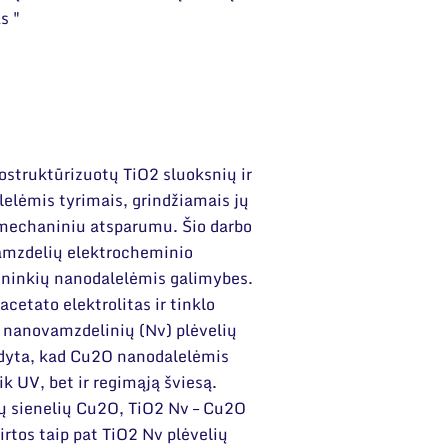
s "
nostruktūrizuotų TiO2 sluoksnių ir
lelėmis tyrimais, grindžiamais jų
mechaniniu atsparumu. Šio darbo
vamzdelių elektrocheminio
ininkių nanodalelėmis galimybes.
cetato elektrolitas ir tinklo
 nanovamzdelinių (Nv) plėvelių
dyta, kad Cu2O nanodalelėmis
k UV, bet ir regimąją šviesą.
ų sienelių Cu2O, TiO2 Nv – Cu2O
irtos taip pat TiO2 Nv plėvelių