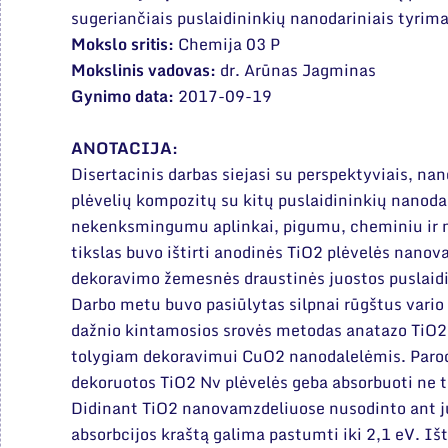
sugeriančiais puslaidininkių nanodariniais tyrima
Mokslo sritis:
Chemija 03 P
Mokslinis vadovas:
dr. Arūnas Jagminas
Gynimo data:
2017-09-19
ANOTACIJA:
Disertacinis darbas siejasi su perspektyviais, na
plėvelių kompozitų su kitų puslaidininkių nanoda
nekenksmingumu aplinkai, pigumu, cheminiu ir 
tikslas buvo ištirti anodinės TiO2 plėvelės nano
dekoravimo žemesnės draustinės juostos puslaid
Darbo metu buvo pasiūlytas silpnai rūgštus vario a
dažnio kintamosios srovės metodas anatazo TiO2
tolygiam dekoravimui CuO2 nanodalelėmis. Paro
dekoruotos TiO2 Nv plėvelės geba absorbuoti ne ti
Didinant TiO2 nanovamzdeliuose nusodinto ant j
absorbcijos kraštą galima pastumti iki 2,1 eV. Išt