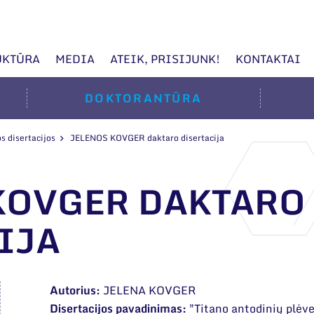
UKTŪRA
MEDIA
ATEIK, PRISIJUNK!
KONTAKTAI
DOKTORANTŪRA
s disertacijos
JELENOS KOVGER daktaro disertacija
KOVGER DAKTARO
IJA
Autorius:
JELENA KOVGER
Disertacijos pavadinimas:
"Titano antodinių plėv