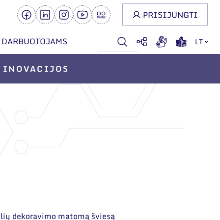
PRISIJUNGTI
DARBUOTOJAMS
LT
INOVACIJOS
elių dekoravimo matomą šviesą