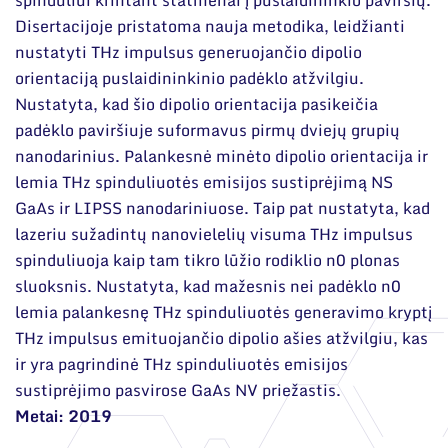
Disertacijoje pristatoma nauja metodika, leidžianti
nustatyti THz impulsus generuojančio dipolio
orientaciją puslaidininkinio padėklo atžvilgiu.
Nustatyta, kad šio dipolio orientacija pasikeičia
padėklo paviršiuje suformavus pirmų dviejų grupių
nanodarinius. Palankesnė minėto dipolio orientacija ir
lemia THz spinduliuotės emisijos sustiprėjimą NS
GaAs ir LIPSS nanodariniuose. Taip pat nustatyta, kad
lazeriu sužadintų nanovielelių visuma THz impulsus
spinduliuoja kaip tam tikro lūžio rodiklio n0 plonas
sluoksnis. Nustatyta, kad mažesnis nei padėklo n0
lemia palankesnę THz spinduliuotės generavimo kryptį
THz impulsus emituojančio dipolio ašies atžvilgiu, kas
ir yra pagrindinė THz spinduliuotės emisijos
sustiprėjimo pasvirose GaAs NV priežastis.
Metai: 2019