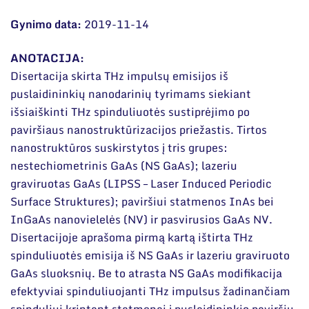
Narystė nacionalinėse ir tarptautinėse
DUK
organizacijose bei asociacijose
Gynimo data:
2019-11-14
Dokumentai
ANOTACIJA:
Disertacija skirta THz impulsų emisijos iš
puslaidininkių nanodarinių tyrimams siekiant
išsiaiškinti THz spinduliuotės sustiprėjimo po
paviršiaus nanostruktūrizacijos priežastis. Tirtos
nanostruktūros suskirstytos į tris grupes:
nestechiometrinis GaAs (NS GaAs); lazeriu
graviruotas GaAs (LIPSS – Laser Induced Periodic
Surface Struktures); paviršiui statmenos InAs bei
InGaAs nanovielelės (NV) ir pasvirusios GaAs NV.
Disertacijoje aprašoma pirmą kartą ištirta THz
spinduliuotės emisija iš NS GaAs ir lazeriu graviruoto
GaAs sluoksnių. Be to atrasta NS GaAs modifikacija
efektyviai spinduliuojanti THz impulsus žadinančiam
spinduliui krintant statmenai į puslaidininkio paviršių.