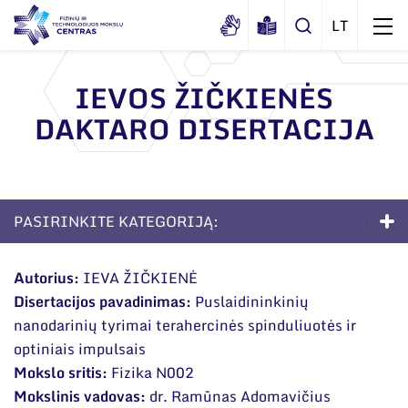
IEVOS ŽIČKIENĖS
DAKTARO DISERTACIJA
Apie mus
Dokumentai
Struktūra
Sertifikatai ir akreditavimo pažymėjimai
Administracija
Naujienos
PASIRINKITE KATEGORIJĄ:
Viešieji pirkimai
Administraciniai skyriai
Renginiai
Doktorantūra
Korupcijos prevencija
Moksliniai skyriai
Autorius:
IEVA ŽIČKIENĖ
Tinklalaidės
Bendri rekvizitai
Duomenų apsauga
Disertacijos pavadinimas:
Puslaidininkinių
Apie studijas
Mokslo taryba
Leidiniai
nanodarinių tyrimai terahercinės spinduliuotės ir
Administracija
Darbuotojams
Priėmimas į doktorantūrą
Tarptautinė patarėjų taryba
optiniais impulsais
Darbuotojų kontaktai
Mokslo sritis:
Fizika N002
Nuorodos
Gyvenimas doktorantūroje
Mokslininkai emeritai
Mokslinis vadovas:
dr. Ramūnas Adomavičius