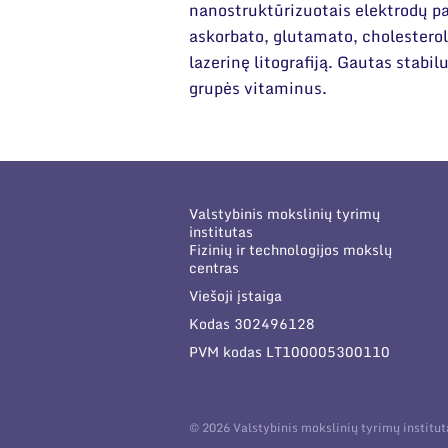
nanostruktūrizuotais elektrodų pa
askorbato, glutamato, cholestero
lazerinę litografiją. Gautas stabil
grupės vitaminus.
Valstybinis mokslinių tyrimų
institutas
Fizinių ir technologijos mokslų
centras
Viešoji įstaiga
Kodas 302496128
PVM kodas LT100005300110
© 2026 Valstybinis mokslinių tyrimų institu