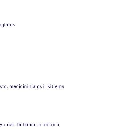
nginius.
isto, medicininiams ir kitiems
tyrimai. Dirbama su mikro ir