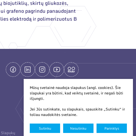
biojutiklių, skirtų gliukozės,
mui grafeno pagrindu panaudojant
glies elektrodą ir polimerizuotus B
Mūsų svetainė naudoja slapukus (angl. cookies). Šie
slapukai yra būtini, kad veiktų svetainė, ir negali būti
išjungti.
Jei Jūs sutinkate, su slapukais, spauskite „Sutinku“ ir
toliau naudokitės svetaine.
Sutinku
Nesutinku
Parinktys
Duomenų
Sukurta:
Slapukų