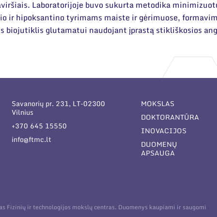
viršiais. Laboratorijoje buvo sukurta metodika minimizuotų 
lio ir hipoksantino tyrimams maiste ir gėrimuose, formavi
us biojutiklis glutamatui naudojant įprastą stikliškosios an
Savanorių pr. 231, LT-02300
MOKSLAS
Vilnius
DOKTORANTŪRA
+370 645 15550
INOVACIJOS
info@ftmc.lt
DUOMENŲ
APSAUGA
tas Fizinių ir technologijos mokslų centras. Duomenys kaupiami ir saugomi