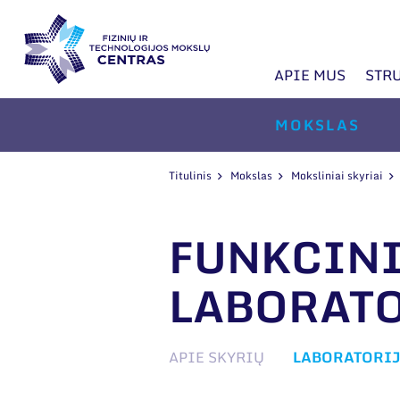
APIE MUS
STR
MOKSLAS
Titulinis
Mokslas
Moksliniai skyriai
FUNKCIN
LABORAT
APIE SKYRIŲ
LABORATORI