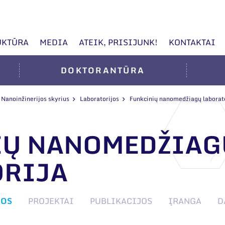
UKTŪRA
MEDIA
ATEIK, PRISIJUNK!
KONTAKTAI
DOKTORANTŪRA
Nanoinžinerijos skyrius
Laboratorijos
Funkcinių nanomedžiagų laborat
IŲ NANOMEDŽIAG
ORIJA
JOS
PROJEKTAI
PUBLIKACIJOS
ĮRANGA
D