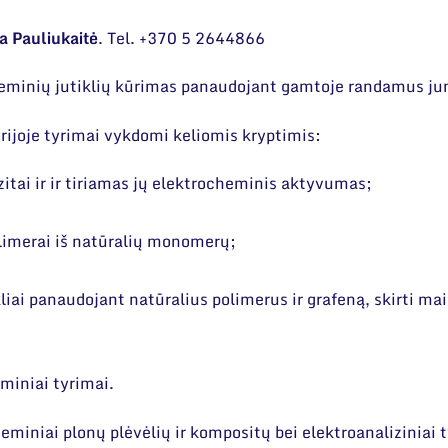
sa Pauliukaitė
. Tel. +370 5 2644866
cheminių jutiklių kūrimas panaudojant gamtoje randamus ju
ijoje tyrimai vykdomi keliomis kryptimis:
ai ir ir tiriamas jų elektrocheminis aktyvumas;
olimerai iš natūralių monomerų;
liai panaudojant natūralius polimerus ir grafeną, skirti ma
miniai tyrimai.
eminiai plonų plėvėlių ir kompositų bei elektroanaliziniai 