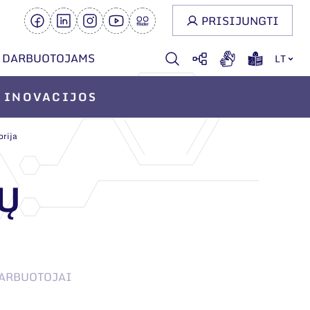
PRISIJUNGTI
DARBUOTOJAMS
LT
INOVACIJOS
orija
Ų
ARBUOTOJAI