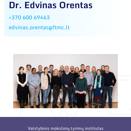
Dr. Edvinas Orentas
+370 600 69463
edvinas.orentas@ftmc.lt
Valstybinis mokslinių tyrimų institutas