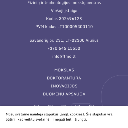
Fizinių ir technologijos mokslų centras
Viešoji įstaiga
Kodas 302496128
PVM kodas LT100005300110
Savanorių pr. 231, LT-02300 Vilnius
+370 645 15550
info@ftmc.lt
MOKSLAS
DOKTORANTŪRA
INOVACIJOS
DUOMENŲ APSAUGA
Mūsų svetainė naudoja slapukus (angl. cookies). Šie slapukai yra
būtini, kad veiktų svetainė, ir negali būti išjungti.