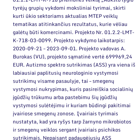
tyrėjų grupių vykdomi moksliniai tyrimai, skirti
kurti ūkio sektoriams aktualias MTEP veiklų
tematikas atitinkančius rezultatus, kurie vėliau
galėtų būti komercinami. Projekto Nr. 01.2.2-LMT-
K-718-03-0099. Projekto vykdymo laikotarpis:
2020-09-21 – 2023-09-01. Projekto vadovas A.
Burokas (VU), projekto sąmatinė vertė 699969,24
EUR. Autizmo spektro sutrikimas (ASS) yra viena iš
labiausiai paplitusių neurologinio vystymosi
sutrikimų visame pasaulyje, tai – smegenų
vystymosi nukrypimas, kuris pasireiškia socialinių
įgūdžių trūkumu arba pastebimu šių įgūdžių
vystymosi sulėtėjimu ir kuriam būdingi pakitimai
įvairiose smegenų zonose. Įvairiais tyrimais
nustatyta, kad yra ryšys tarp žarnyno mikrobiotos
ir smegenų veiklos sergant įvairiais psichikos
sutrikimais. Nepaisant padaugėjusių ASS