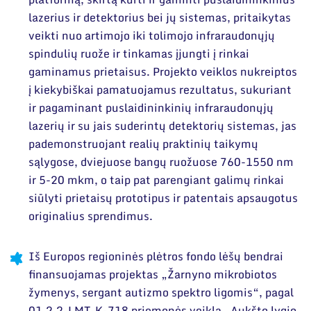
lazerius ir detektorius bei jų sistemas, pritaikytas
veikti nuo artimojo iki tolimojo infraraudonųjų
spindulių ruože ir tinkamas įjungti į rinkai
gaminamus prietaisus. Projekto veiklos nukreiptos
į kiekybiškai pamatuojamus rezultatus, sukuriant
ir pagaminant puslaidininkinių infraraudonųjų
lazerių ir su jais suderintų detektorių sistemas, jas
pademonstruojant realių praktinių taikymų
sąlygose, dviejuose bangų ruožuose 760-1550 nm
ir 5-20 mkm, o taip pat parengiant galimų rinkai
siūlyti prietaisų prototipus ir patentais apsaugotus
originalius sprendimus.
Iš Europos regioninės plėtros fondo lėšų bendrai
finansuojamas projektas „Žarnyno mikrobiotos
žymenys, sergant autizmo spektro ligomis“, pagal
01.2.2-LMT-K-718 priemonės veiklą „Aukšto lygio