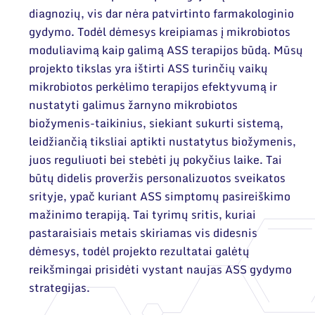
diagnozių, vis dar nėra patvirtinto farmakologinio
gydymo. Todėl dėmesys kreipiamas į mikrobiotos
moduliavimą kaip galimą ASS terapijos būdą. Mūsų
projekto tikslas yra ištirti ASS turinčių vaikų
mikrobiotos perkėlimo terapijos efektyvumą ir
nustatyti galimus žarnyno mikrobiotos
biožymenis-taikinius, siekiant sukurti sistemą,
leidžiančią tiksliai aptikti nustatytus biožymenis,
juos reguliuoti bei stebėti jų pokyčius laike. Tai
būtų didelis proveržis personalizuotos sveikatos
srityje, ypač kuriant ASS simptomų pasireiškimo
mažinimo terapiją. Tai tyrimų sritis, kuriai
pastaraisiais metais skiriamas vis didesnis
dėmesys, todėl projekto rezultatai galėtų
reikšmingai prisidėti vystant naujas ASS gydymo
strategijas.