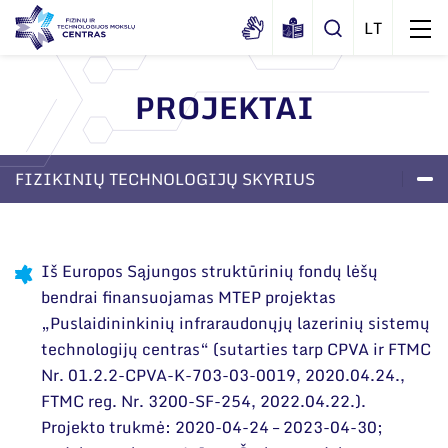
PROJEKTAI
Apie mus
Dokumentai
FIZIKINIŲ TECHNOLOGIJŲ SKYRIUS
Struktūra
Sertifikatai ir akreditavimo pažymėjimai
Administracija
LABORATORIJOS
PROJEKTAI
APIE SKYRIŲ
Naujienos
Viešieji pirkimai
Administraciniai skyriai
Renginiai
Iš Europos Sąjungos struktūrinių fondų lėšų
Korupcijos prevencija
bendrai finansuojamas MTEP projektas
Moksliniai skyriai
Tinklalaidės
„Puslaidininkinių infraraudonųjų lazerinių sistemų
Bendri rekvizitai
Duomenų apsauga
Mokslo taryba
Leidiniai
technologijų centras“ (sutarties tarp CPVA ir FTMC
Administracija
Darbuotojams
Nr. 01.2.2-CPVA-K-703-03-0019, 2020.04.24.,
Tarptautinė patarėjų taryba
FTMC reg. Nr. 3200-SF-254, 2022.04.22.).
Darbuotojų kontaktai
Nuorodos
Mokslininkai emeritai
Projekto trukmė: 2020-04-24 – 2023-04-30;