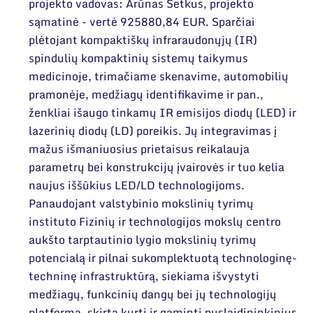
Narystė nacionalinėse ir tarptautinėse
projekto vadovas: Arūnas Šetkus, projekto
organizacijose bei asociacijose
sąmatinė - vertė 925880,84 EUR. Sparčiai
plėtojant kompaktiškų infraraudonųjų (IR)
spindulių kompaktinių sistemų taikymus
medicinoje, trimačiame skenavime, automobilių
pramonėje, medžiagų identifikavime ir pan.,
ženkliai išaugo tinkamų IR emisijos diodų (LED) ir
lazerinių diodų (LD) poreikis. Jų integravimas į
mažus išmaniuosius prietaisus reikalauja
parametrų bei konstrukcijų įvairovės ir tuo kelia
naujus iššūkius LED/LD technologijoms.
Panaudojant valstybinio mokslinių tyrimų
instituto Fizinių ir technologijos mokslų centro
aukšto tarptautinio lygio mokslinių tyrimų
potencialą ir pilnai sukomplektuotą technologinę-
techninę infrastruktūrą, siekiama išvystyti
medžiagų, funkcinių dangų bei jų technologijų
platformą, skirtą kurti ir gaminti puslaidininkinius