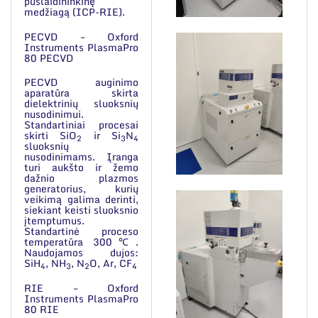
puslaidininkinę
medžiagą (ICP-RIE).
PECVD – Oxford
Instruments PlasmaPro
80 PECVD
PECVD auginimo
aparatūra skirta
dielektrinių sluoksnių
nusodinimui.
Standartiniai procesai
skirti SiO
ir Si
N
2
3
4
sluoksnių
nusodinimams. Įranga
turi aukšto ir žemo
dažnio plazmos
generatorius, kurių
veikimą galima derinti,
siekiant keisti sluoksnio
įtemptumus.
Standartinė proceso
temperatūra 300℃.
Naudojamos dujos:
SiH
, NH
, N
O, Ar, CF
4
3
2
4
RIE – Oxford
Instruments PlasmaPro
80 RIE