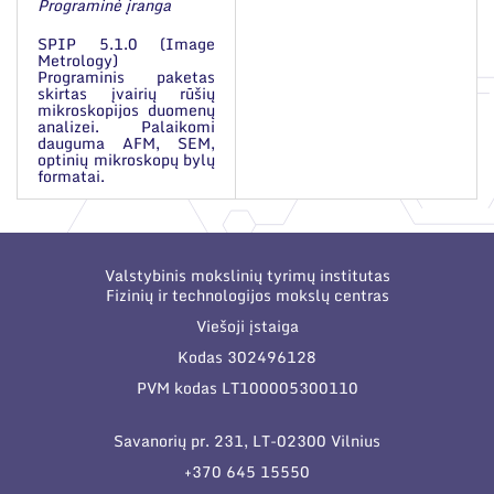
Programinė įranga
SPIP 5.1.0 (Image
Metrology)
Programinis paketas
skirtas įvairių rūšių
mikroskopijos duomenų
analizei. Palaikomi
dauguma AFM, SEM,
optinių mikroskopų bylų
formatai.
Valstybinis mokslinių tyrimų institutas
Fizinių ir technologijos mokslų centras
Viešoji įstaiga
Kodas 302496128
PVM kodas LT100005300110
Savanorių pr. 231, LT-02300 Vilnius
+370 645 15550