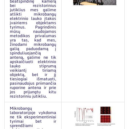
beatspindinę kamerą
bei rezistorinius
jutiklius mes galime
atlikti mikrobangų
elektrinio lauko įtakos
įvairiems objektams
tyrimus. Pagrindinis
mūsų naudojamos
metodikos privalumas
yra tas, kad mes,
žinodami mikrobangų
galią paduodamą į
spinduliuojančią
anteną, galime ne tik
apskaičiuoti elektrinio
lauko stiprumą
veikiantį tiriamą
objektą, bet ir jį
tiesiogiai išmatuoti,
pasinaudojus priimančia
ruporine antena ir prie
jos prijungtu kitu
rezistoriniu jutikliu.
Mikrobangų
laboratorijoje vykdoma
ne tik eksperimentiniai
tyrimai bet ir
sprendžiami