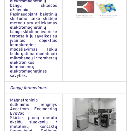
elektromagnetinių
bangų sklaidos
uždaviniai.
Pasinaudojant baigtinių
skirtumo laiko skalėje
metodu yra atliekamas
elektromagnetinių
bangų sklidimo įvairiose
terpėse ir jų sąveikos su
įvairiais objektais
kompiuterinis
modeliavimas. Tokiu
būdu galima modeliuoti
mikrobangų ir terahercų
elektronikos
komponentų
elektromagnetines
savybes.
Dangų formavimas
Magnetroninio
dulkinimo įrenginys
Angstrom Engineering
EvoVac
Skirtas plonų metalo
oksidų sluoksnių ir
metalinių kontaktų
formavimui. Galimas