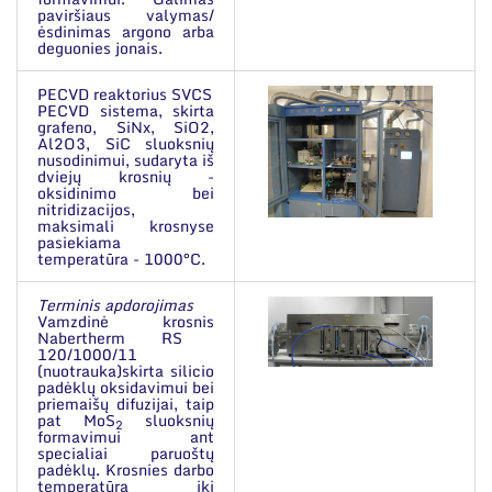
paviršiaus valymas/
ėsdinimas argono arba
deguonies jonais.
PECVD reaktorius SVCS
PECVD sistema, skirta
grafeno, SiNx, SiO2,
Al2O3, SiC sluoksnių
nusodinimui, sudaryta iš
dviejų krosnių -
oksidinimo bei
nitridizacijos,
maksimali krosnyse
pasiekiama
temperatūra - 1000°C.
Terminis apdorojimas
Vamzdinė krosnis
Nabertherm RS
120/1000/11
(nuotrauka)skirta silicio
padėklų oksidavimui bei
priemaišų difuzijai, taip
pat MoS
sluoksnių
2
formavimui ant
specialiai paruoštų
padėklų. Krosnies darbo
temperatūra iki