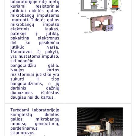
laboratorijoje eilę metų
kuriami rezistoriniai
jutikliai didelės galios
mikrobangų impulsams
matuoti. Didelės galios
mikrobangų impulso
elektrinis laukas,
patekęs į jutiklį,
pakaitina elektronus
dėl ko pasikeičia
jutiklio varža.
Išmatavus šį pokytį,
yra nustatoma impulso,
sklindančio
bangolaidžiu galia.
Naujos kartos
rezistoriniai jutikliai yra
sukurti H tipo
bangolaidžiams, o jų
darbinis dažnių
diapazonas išplėstas
daugiau nei du kartus.
Turėdami laboratorijoje
komplektą didelės
galios mikrobangų
impulsų generatorių,
perderinamus
stiprintuvus,