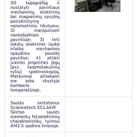
3D topografiją ir
nustatyti paviršiaus
mechaninių, elektrinių
bei magnetinių savybių
pasiskirstymą
nanometriniu tikslumu;
2) manipuliuoti
nanoobjektais
paviršiuje; 3) tirti
lokalų elektrinio lauko
ir/arba mechaninio
spaudimo poveikį
paviršiui; 4) atlikti
įvairios prigimties jėgų
(pvz. tarpmolekulinių
ryšių) spektroskopiją.
Matavimai atliekami
ore arba skystyje
kambario
temperatūroje.
Saulės imitatorius
Sciencetech SS1,6kW
Skirtas saulės
elementų fotoelektrinių
charakteristikų tyrimui
AM1.5 spektro šviesoje.