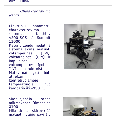
privirinimui.
Charakterizavimo
įranga
Elektrinių parametrų
charakterizavimo
sistema, Keithley
4200-SCS / Summit
11000
Keturių zondų modulinė
sistema skirta matuoti
votamperines (I-V),
voltfaradines (C-V) ir
impulsines
voltamperines (pulsed
I-V) charakteristikas.
Matavimai gali būti
atliekami
kontroliuojamoje
temperatūroje nuo
0
kambario iki +350
C.
Skenuojančio zondo
mikroskopas Dimension
3100
Mikroskopas skirtas: 1)
matuoti įvairių paviršių