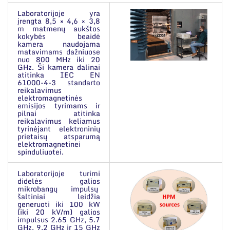
Narystė nacionalinėse ir tarptautinėse
organizacijose bei asociacijose
Laboratorijoje yra
įrengta 8,5 × 4,6 × 3,8
m matmenų aukštos
kokybės beaidė
kamera naudojama
matavimams dažniuose
nuo 800 MHz iki 20
GHz. Ši kamera dalinai
atitinka IEC EN
61000-4-3 standarto
reikalavimus
elektromagnetinės
emisijos tyrimams ir
pilnai atitinka
reikalavimus keliamus
tyrinėjant elektroninių
prietaisų atsparumą
elektromagnetinei
spinduliuotei.
Laboratorijoje turimi
didelės galios
mikrobangų impulsų
šaltiniai leidžia
generuoti iki 100 kW
(iki 20 kV/m) galios
impulsus 2.65 GHz, 5.7
GHz, 9.2 GHz ir 15 GHz