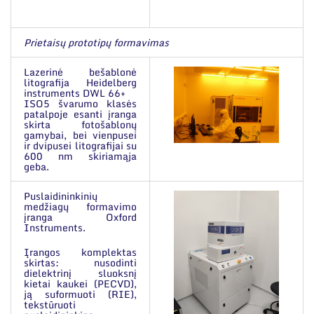
Prietaisų prototipų formavimas
Lazerinė bešablonė
litografija Heidelberg
instruments DWL 66+
ISO5 švarumo klasės
patalpoje esanti įranga
skirta fotošablonų
gamybai, bei vienpusei
ir dvipusei litografijai su
600 nm skiriamąja
geba.
Puslaidininkinių
medžiagų formavimo
įranga Oxford
Instruments.
Įrangos komplektas
skirtas: nusodinti
dielektrinį sluoksnį
kietai kaukei (PECVD),
ją suformuoti (RIE),
tekstūruoti