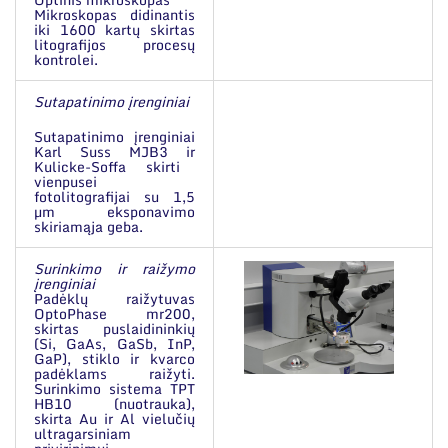
Mikroskopas didinantis
iki 1600 kartų skirtas
litografijos procesų
kontrolei.
Sutapatinimo įrenginiai
Sutapatinimo įrenginiai
Karl Suss MJB3
ir
Kulicke-Soffa
skirti
vienpusei
fotolitografijai su 1,5
µm eksponavimo
skiriamąja geba.
Surinkimo ir raižymo
įrenginiai
Padėklų raižytuvas
OptoPhase mr200,
skirtas puslaidininkių
(Si, GaAs, GaSb, InP,
GaP), stiklo ir kvarco
padėklams raižyti.
Surinkimo sistema TPT
HB10 (nuotrauka),
skirta Au ir Al vielučių
ultragarsiniam