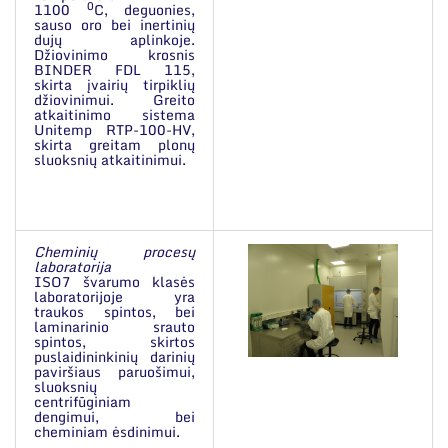
0
1100
C, deguonies,
sauso oro bei inertinių
dujų aplinkoje.
Džiovinimo krosnis
BINDER FDL 115
,
skirta įvairių tirpiklių
džiovinimui. Greito
atkaitinimo sistema
Unitemp RTP-100-HV
,
skirta greitam plonų
sluoksnių atkaitinimui.
Cheminių procesų
laboratorija
ISO7 švarumo klasės
laboratorijoje yra
traukos spintos, bei
laminarinio srauto
spintos, skirtos
puslaidininkinių darinių
paviršiaus paruošimui,
sluoksnių
centrifūginiam
dengimui, bei
cheminiam ėsdinimui.