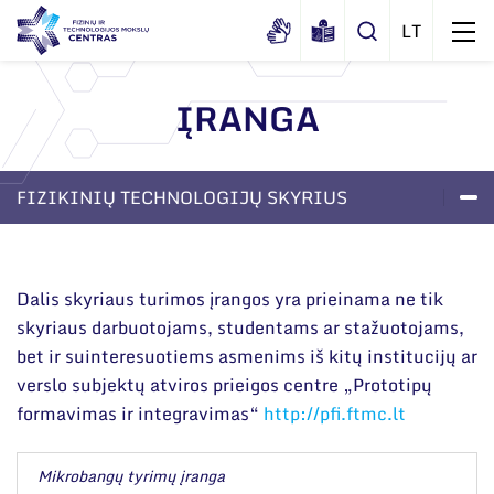
ĮRANGA
Apie mus
Dokumentai
FIZIKINIŲ TECHNOLOGIJŲ SKYRIUS
Struktūra
Sertifikatai ir akreditavimo pažymėjimai
Administracija
LABORATORIJOS
PROJEKTAI
APIE SKYRIŲ
Naujienos
Viešieji pirkimai
Administraciniai skyriai
Renginiai
Dalis skyriaus turimos įrangos yra prieinama ne tik
Korupcijos prevencija
skyriaus darbuotojams, studentams ar stažuotojams,
Moksliniai skyriai
Tinklalaidės
bet ir suinteresuotiems asmenims iš kitų institucijų ar
Bendri rekvizitai
Duomenų apsauga
Mokslo taryba
Leidiniai
verslo subjektų atviros prieigos centre „Prototipų
Administracija
Darbuotojams
formavimas ir integravimas“
http://pfi.ftmc.lt
Tarptautinė patarėjų taryba
Darbuotojų kontaktai
Nuorodos
Mokslininkai emeritai
Mikrobangų tyrimų įranga