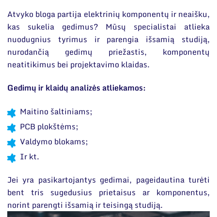
Narystė nacionalinėse ir tarptautinėse
ES parama
organizacijose bei asociacijose
Atvyko bloga partija elektrinių komponentų ir neaišku,
Susisiekite su mumis
kas sukelia gedimus? Mūsų specialistai atlieka
nuodugnius tyrimus ir parengia išsamią studiją,
nurodančią gedimų priežastis, komponentų
neatitikimus bei projektavimo klaidas.
Gedimų ir klaidų analizės atliekamos:
Maitino šaltiniams;
PCB plokštėms;
Valdymo blokams;
Ir kt.
Jei yra pasikartojantys gedimai, pageidautina turėti
bent tris sugedusius prietaisus ar komponentus,
norint parengti išsamią ir teisingą studiją.