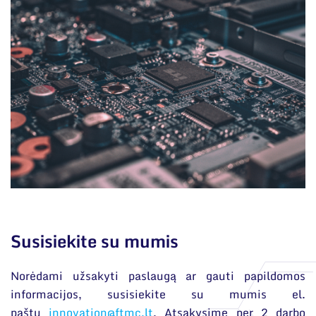
Susisiekite su mumis
Norėdami užsakyti paslaugą ar gauti papildomos
informacijos, susisiekite su mumis el.
paštu
innovation@ftmc.lt
. Atsakysime per 2 darbo