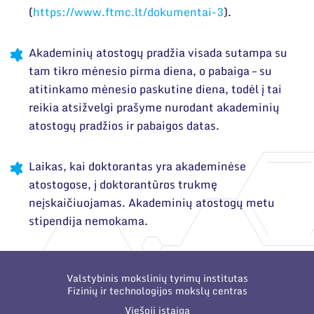
(
https://www.ftmc.lt/dokumentai-3
).
Akademinių atostogų pradžia visada sutampa su
tam tikro mėnesio pirma diena, o pabaiga – su
atitinkamo mėnesio paskutine diena, todėl į tai
reikia atsižvelgi prašyme nurodant akademinių
atostogų pradžios ir pabaigos datas.
Laikas, kai doktorantas yra akademinėse
atostogose, į doktorantūros trukmę
neįskaičiuojamas. Akademinių atostogų metu
stipendija nemokama.
Valstybinis mokslinių tyrimų institutas
Fizinių ir technologijos mokslų centras
Viešoji įstaiga