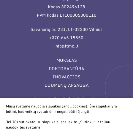
Kodas 302496128
PVM kodas LT100005300110
Savanorių pr. 231, LT-02300 Vilnius
+370 645 15550
info@ftmc.lt
MOKSLAS
DOKTORANTŪRA
INOVACIJOS
DUOMENŲ APSAUGA
Mūsų svetainė naudoja slapukus (angl. cookies). Šie slapukai yra
būtini, kad veiktų svetainė, ir negali būti išjungti.
Jei Jūs sutinkate, su slapukais, spauskite „Sutinku“ ir toliau
naudokitės svetaine.
© 2026 Valstybinis mokslinių tyrimų institutas Fizinių ir