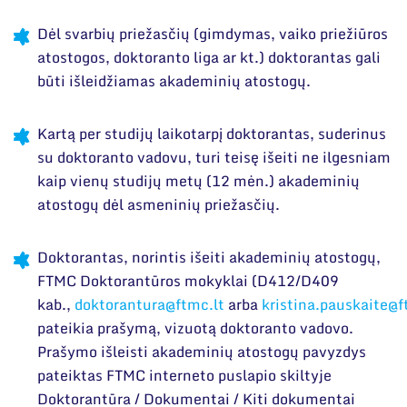
Narystė nacionalinėse ir tarptautinėse
Dokumentai
organizacijose bei asociacijose
Dėl svarbių priežasčių (gimdymas, vaiko priežiūros
atostogos, doktoranto liga ar kt.) doktorantas gali
būti išleidžiamas akademinių atostogų.
Kartą per studijų laikotarpį doktorantas, suderinus
su doktoranto vadovu, turi teisę išeiti ne ilgesniam
kaip vienų studijų metų (12 mėn.) akademinių
atostogų dėl asmeninių priežasčių.
Doktorantas, norintis išeiti akademinių atostogų,
FTMC Doktorantūros mokyklai (D412/D409
kab.,
doktorantura@ftmc.lt
arba
kristina.pauskaite@f
pateikia prašymą, vizuotą doktoranto vadovo.
Prašymo išleisti akademinių atostogų pavyzdys
pateiktas FTMC interneto puslapio skiltyje
Doktorantūra / Dokumentai / Kiti dokumentai