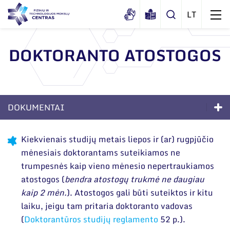
DOKTORANTO ATOSTOGOS
Apie mus
Dokumentai
Struktūra
DOKUMENTAI
Sertifikatai ir akreditavimo pažymėjimai
Administracija
Naujienos
Viešieji pirkimai
Doktorantūra
Administraciniai skyriai
Renginiai
Kiekvienais studijų metais liepos ir (ar) rugpjūčio
Korupcijos prevencija
mėnesiais doktorantams suteikiamos ne
Apie studijas
Moksliniai skyriai
Tinklalaidės
trumpesnės kaip vieno mėnesio nepertraukiamos
Bendri rekvizitai
Duomenų apsauga
Mokslo taryba
Priėmimas į doktorantūrą
Leidiniai
atostogos (
bendra atostogų trukmė ne daugiau
Administracija
Darbuotojams
kaip 2 mėn.
). Atostogos gali būti suteiktos ir kitu
Tarptautinė patarėjų taryba
Gyvenimas doktorantūroje
laiku, jeigu tam pritaria doktoranto vadovas
Darbuotojų kontaktai
Nuorodos
Mokslininkai emeritai
DUK
(
Doktorantūros studijų reglamento
52 p.).