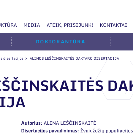
UKTŪRA
MEDIA
ATEIK, PRISIJUNK!
KONTAKTAI
DOKTORANTŪRA
s disertacijos
ALINOS LEŠČINSKAITĖS DAKTARO DISERTACIJA
EŠČINSKAITĖS DA
IJA
Autorius:
ALINA LEŠČINSKAITĖ
Disertacijos pavadinimas:
Žvaigždžių populiacijo