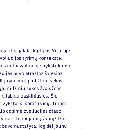
ojantis galaktikų tipas Visatoje,
evoliucijos tyrimų kontekste.
imas netaisyklingoje nykštukinėje
acijas buvo atrastos šviesios
lių raudonųjų milžinių sekos
jų milžinių sekos žvaigždės
ra labiau pasklidusios. Šie
vyksta iš išorės į vidų. Tiriant
lio degimo evoliucijos etape
stymas. Leo A jaunų žvaigždžių
t buvo nustatyta, jog dėl jaunų