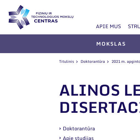
APIE MUS
STR
MOKSLAS
Titulinis
Doktorantūra
2021 m. apginto
ALINOS L
DISERTAC
Doktorantūra
Apie studijas