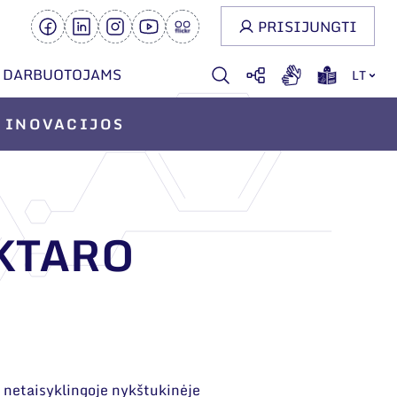
PRISIJUNGTI
DARBUOTOJAMS
LT
INOVACIJOS
KTARO
s netaisyklingoje nykštukinėje