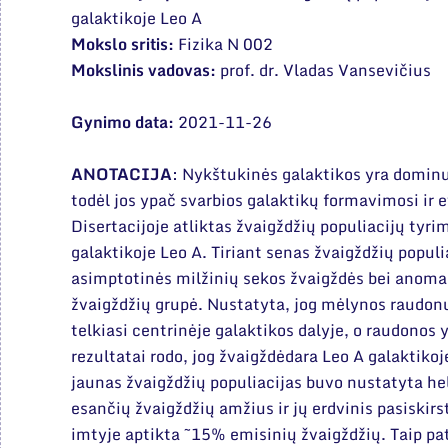
galaktikoje Leo A
Mokslo sritis:
Fizika N 002
Mokslinis vadovas:
prof. dr. Vladas Vansevičius
Gynimo data:
2021-11-26
ANOTACIJA
: Nykštukinės galaktikos yra dominu
todėl jos ypač svarbios galaktikų formavimosi ir 
Disertacijoje atliktas žvaigždžių populiacijų tyr
galaktikoje Leo A. Tiriant senas žvaigždžių populi
asimptotinės milžinių sekos žvaigždės bei anoma
žvaigždžių grupė. Nustatyta, jog mėlynos raudonų
telkiasi centrinėje galaktikos dalyje, o raudonos y
rezultatai rodo, jog žvaigždėdara Leo A galaktikoje 
jaunas žvaigždžių populiacijas buvo nustatyta he
esančių žvaigždžių amžius ir jų erdvinis pasiskir
imtyje aptikta ~15% emisinių žvaigždžių. Taip pa