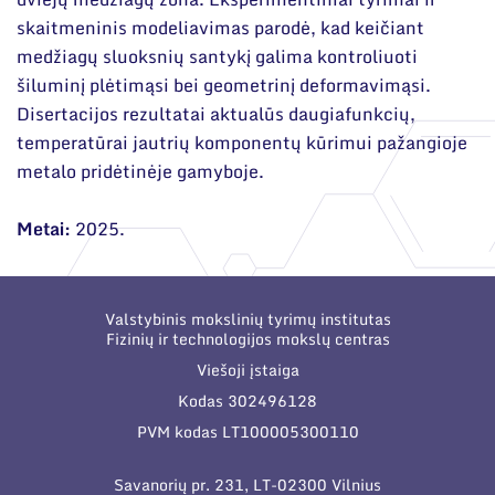
skaitmeninis modeliavimas parodė, kad keičiant
medžiagų sluoksnių santykį galima kontroliuoti
šiluminį plėtimąsi bei geometrinį deformavimąsi.
Disertacijos rezultatai aktualūs daugiafunkcių,
temperatūrai jautrių komponentų kūrimui pažangioje
metalo pridėtinėje gamyboje.
Metai:
2025.
Valstybinis mokslinių tyrimų institutas
Fizinių ir technologijos mokslų centras
Viešoji įstaiga
Kodas 302496128
PVM kodas LT100005300110
Savanorių pr. 231, LT-02300 Vilnius