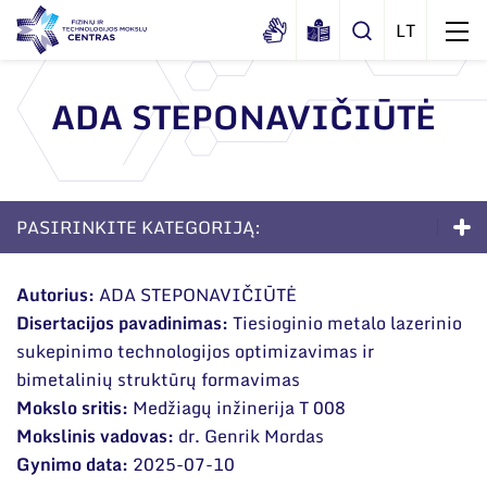
ADA STEPONAVIČIŪTĖ
Apie mus
Dokumentai
Struktūra
PASIRINKITE KATEGORIJĄ:
Sertifikatai ir akreditavimo pažymėjimai
Administracija
Naujienos
Viešieji pirkimai
Doktorantūra
Administraciniai skyriai
Renginiai
Autorius:
ADA STEPONAVIČIŪTĖ
Korupcijos prevencija
Disertacijos pavadinimas:
Tiesioginio metalo lazerinio
Apie studijas
Moksliniai skyriai
Tinklalaidės
sukepinimo technologijos optimizavimas ir
Bendri rekvizitai
Duomenų apsauga
Mokslo taryba
Priėmimas į doktorantūrą
Leidiniai
bimetalinių struktūrų formavimas
Administracija
Darbuotojams
Mokslo sritis:
Medžiagų inžinerija T 008
Tarptautinė patarėjų taryba
Gyvenimas doktorantūroje
Mokslinis vadovas:
dr. Genrik Mordas
Darbuotojų kontaktai
Nuorodos
Mokslininkai emeritai
DUK
Gynimo data:
2025-07-10