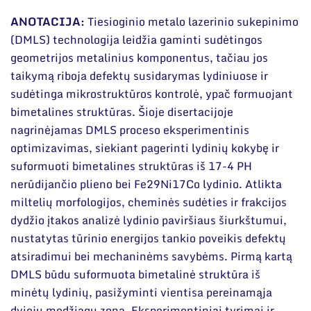
Narystė nacionalinėse ir tarptautinėse
Dokumentai
organizacijose bei asociacijose
ANOTACIJA:
Tiesioginio metalo lazerinio sukepinimo
(DMLS) technologija leidžia gaminti sudėtingos
geometrijos metalinius komponentus, tačiau jos
taikymą riboja defektų susidarymas lydiniuose ir
sudėtinga mikrostruktūros kontrolė, ypač formuojant
bimetalines struktūras. Šioje disertacijoje
nagrinėjamas DMLS proceso eksperimentinis
optimizavimas, siekiant pagerinti lydinių kokybę ir
suformuoti bimetalines struktūras iš 17-4 PH
nerūdijančio plieno bei Fe29Ni17Co lydinio. Atlikta
miltelių morfologijos, cheminės sudėties ir frakcijos
dydžio įtakos analizė lydinio paviršiaus šiurkštumui,
nustatytas tūrinio energijos tankio poveikis defektų
atsiradimui bei mechaninėms savybėms. Pirmą kartą
DMLS būdu suformuota bimetalinė struktūra iš
minėtų lydinių, pasižyminti vientisa pereinamąja
dviejų medžiagų zona. Eksperimentiniai tyrimai ir