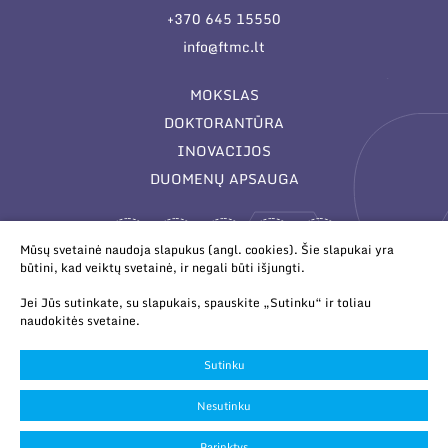
+370 645 15550
info@ftmc.lt
MOKSLAS
DOKTORANTŪRA
INOVACIJOS
DUOMENŲ APSAUGA
Mūsų svetainė naudoja slapukus (angl. cookies). Šie slapukai yra
būtini, kad veiktų svetainė, ir negali būti išjungti.
Jei Jūs sutinkate, su slapukais, spauskite „Sutinku“ ir toliau
naudokitės svetaine.
© 2026 Valstybinis mokslinių tyrimų institutas Fizinių ir
technologijos mokslų centras. Duomenys kaupiami ir saugomi
Sutinku
Juridinių asmenų registre.
Slapukų parinktys
Nesutinku
Duomenų apsauga
Parinktys