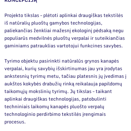
KONCEPCIJĄ
Projekto tikslas – plėtoti aplinkai draugiškas tekstilės
iš natūralių pluoštų gamybos technologijas,
paliekančias ženkliai mažesnį ekologinį pėdsaką negu
populiarūs medvilnės pluoštų verpalai ir suteikiančias
gaminiams patrauklias vartotojui funkcines savybes.
Tyrimo objektu pasirinkti natūralūs grynos kanapės
verpalai, kurių savybių išskirtinumas jau yra įrodytas
ankstesnių tyrimų metu, tačiau platesnis jų įvedimas į
aukštos kokybės drabužių rinką reikalauja papildomų
taikomųjų mokslinių tyrimų. Jų tikslas – taikant
aplinkai draugiškas technologijas, patobulinti
techniniais laikomų kanapės pluošto verpalų
technologinio perdirbimo tekstilės įrengimais
procesus.