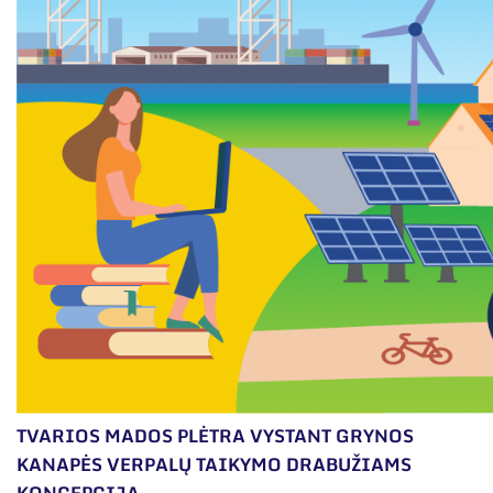
Narystė nacionalinėse ir tarptautinėse
organizacijose bei asociacijose
Moksliniai skyriai
Mokslinės publikacijos
Mokslo projektai
Patentai
Mokslo renginiai
Informacija studentams
Informacija moksleiviams ir mokytojams
Nuo moksleivio iki mokslininko
TVARIOS MADOS PLĖTRA VYSTANT GRYNOS
KANAPĖS VERPALŲ TAIKYMO DRABUŽIAMS