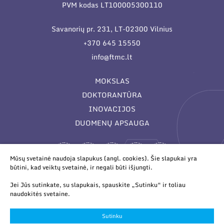
PVM kodas LT100005300110
Savanorių pr. 231, LT-02300 Vilnius
+370 645 15550
info@ftmc.lt
MOKSLAS
DOKTORANTŪRA
INOVACIJOS
DUOMENŲ APSAUGA
Mūsų svetainė naudoja slapukus (angl. cookies). Šie slapukai yra
būtini, kad veiktų svetainė, ir negali būti išjungti.
Jei Jūs sutinkate, su slapukais, spauskite „Sutinku“ ir toliau
naudokitės svetaine.
© 2026 Valstybinis mokslinių tyrimų institutas Fizinių ir
technologijos mokslų centras. Duomenys kaupiami ir saugomi
Sutinku
Juridinių asmenų registre.