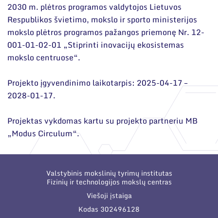
2030 m. plėtros programos valdytojos Lietuvos
Respublikos švietimo, mokslo ir sporto ministerijos
mokslo plėtros programos pažangos priemonę Nr. 12-
001-01-02-01 „Stiprinti inovacijų ekosistemas
mokslo centruose“.
Projekto įgyvendinimo laikotarpis: 2025-04-17 –
2028-01-17.
Projektas vykdomas kartu su projekto partneriu MB
„Modus Circulum“.
Valstybinis mokslinių tyrimų institutas
Fizinių ir technologijos mokslų centras
Viešoji įstaiga
Kodas 302496128