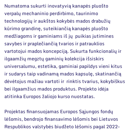
Numatoma sukurti inovatyvią kanapės pluošto
verpalų mechaninio perdirbimo, taurinimo
technologijų ir aukštos kokybės mados drabužių
kūrimo grandinę, suteikiančią kanapės pluošto
medžiagoms ir gaminiams iš jų puikias jutimines
savybes ir praplečiančią tvarios ir patrauklios
vartotojui mados koncepciją. Sukurta funkcionalių ir
ilgaamžių megztų gaminių kolekcija išsiskirs
universalumu, estetika, gaminiai papildys vieni kitus
ir sudarys taip vadinamą mados kapsulę, skatinančią
dėvėtojus mažiau vartoti ir rinktis tvarius, kokybiškus
bei ilgaamžius mados produktus. Projekto idėja
atitinka Europos žaliojo kurso nuostatas.
Projektas finansuojamas Europos Sąjungos fondų
lėšomis, bendrojo finansavimo lėšomis bei Lietuvos
Respublikos valstybės biudžeto lėšomis pagal 2022–