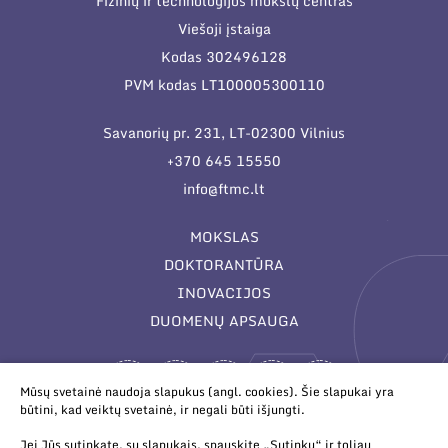
Fizinių ir technologijos mokslų centras
Viešoji įstaiga
Kodas 302496128
PVM kodas LT100005300110
Savanorių pr. 231, LT-02300 Vilnius
+370 645 15550
info@ftmc.lt
MOKSLAS
DOKTORANTŪRA
INOVACIJOS
DUOMENŲ APSAUGA
Mūsų svetainė naudoja slapukus (angl. cookies). Šie slapukai yra
būtini, kad veiktų svetainė, ir negali būti išjungti.
Jei Jūs sutinkate, su slapukais, spauskite „Sutinku“ ir toliau