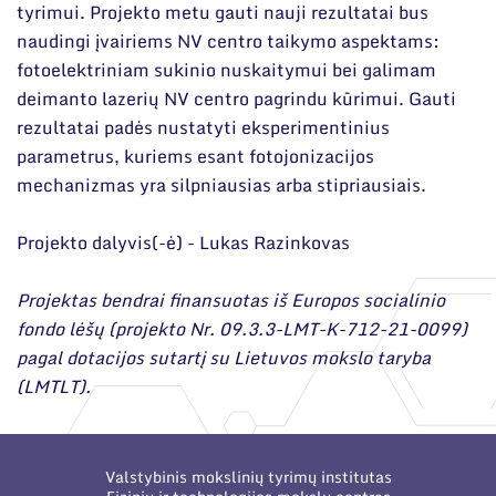
Narystė nacionalinėse ir tarptautinėse
tyrimui. Projekto metu gauti nauji rezultatai bus
organizacijose bei asociacijose
Moksliniai skyriai
naudingi įvairiems NV centro taikymo aspektams:
fotoelektriniam sukinio nuskaitymui bei galimam
Mokslinės publikacijos
deimanto lazerių NV centro pagrindu kūrimui. Gauti
Mokslo projektai
rezultatai padės nustatyti eksperimentinius
parametrus, kuriems esant fotojonizacijos
Patentai
mechanizmas yra silpniausias arba stipriausiais.
Mokslo renginiai
Projekto dalyvis(-ė) - Lukas Razinkovas
Informacija studentams
Projektas bendrai finansuotas iš Europos socialinio
Informacija moksleiviams ir mokytojams
fondo lėšų (projekto Nr. 09.3.3-LMT-K-712-21-0099)
pagal dotacijos sutartį su Lietuvos mokslo taryba
Nuo moksleivio iki mokslininko
(LMTLT).
Valstybinis mokslinių tyrimų institutas