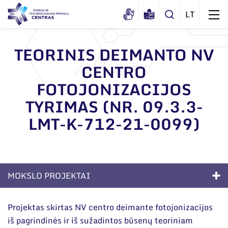
TEORINIS DEIMANTO NV
CENTRO
Apie mus
FOTOJONIZACIJOS
Dokumentai
Struktūra
TYRIMAS (NR. 09.3.3-
Sertifikatai ir akreditavimo pažymėjimai
Administracija
Naujienos
LMT-K-712-21-0099)
Viešieji pirkimai
Administraciniai skyriai
Renginiai
Korupcijos prevencija
Moksliniai skyriai
Tinklalaidės
Bendri rekvizitai
Duomenų apsauga
Mokslo taryba
MOKSLO PROJEKTAI
Leidiniai
Administracija
Darbuotojams
Tarptautinė patarėjų taryba
Kompetencijos
Darbuotojų kontaktai
Projektas skirtas NV centro deimante fotojonizacijos
Nuorodos
Mokslininkai emeritai
iš pagrindinės ir iš sužadintos būsenų teoriniam
Ilgalaikės programos