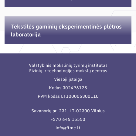
Narystė nacionalinėse ir tarptautinėse
organizacijose bei asociacijose
Tekstilės gaminių eksperimentinės plėtros
laboratorija
Valstybinis mokslinių tyrimų institutas
Fizinių ir technologijos mokslų centras
Viešoji įstaiga
Kodas 302496128
PVM kodas LT100005300110
Savanorių pr. 231, LT-02300 Vilnius
+370 645 15550
info@ftmc.lt