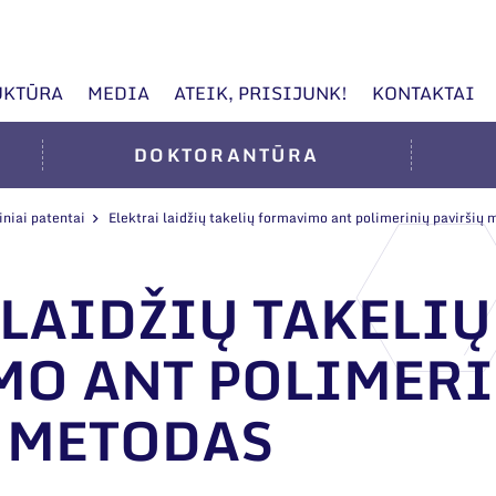
UKTŪRA
MEDIA
ATEIK, PRISIJUNK!
KONTAKTAI
DOKTORANTŪRA
iniai patentai
Elektrai laidžių takelių formavimo ant polimerinių paviršių
 LAIDŽIŲ TAKELIŲ
O ANT POLIMER
 METODAS