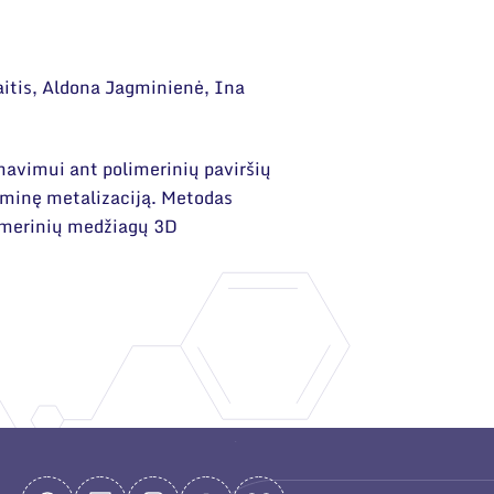
itis, Aldona Jagminienė, Ina
rmavimui ant polimerinių paviršių
eminę metalizaciją. Metodas
olimerinių medžiagų 3D