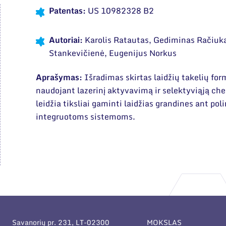
Patentas:
US 10982328 B2
Autoriai:
Karolis Ratautas, Gediminas Račiuka
Stankevičienė, Eugenijus Norkus
Aprašymas:
Išradimas skirtas laidžių takelių fo
naudojant lazerinį aktyvavimą ir selektyviąją ch
leidžia tiksliai gaminti laidžias grandines ant p
integruotoms sistemoms.
Savanorių pr. 231, LT-02300
MOKSLAS