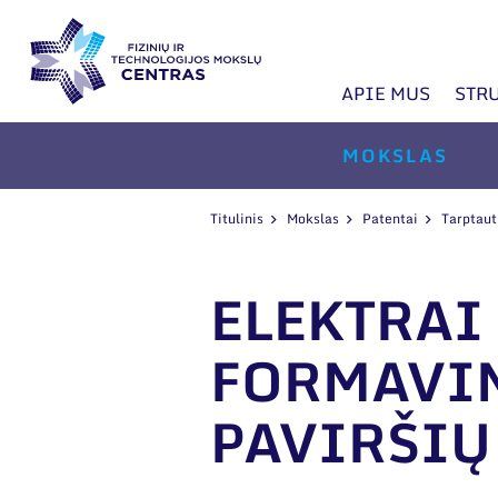
APIE MUS
STR
MOKSLAS
Titulinis
Mokslas
Patentai
Tarptaut
ELEKTRAI
FORMAVIM
PAVIRŠIŲ