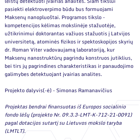
Narystė nacionalinėse ir tarptautinėse
leistų detektuoti įvairias analites. Šiam tikslui
organizacijose bei asociacijose
pasiekti elektroverpimo būdu bus formuojami
Mokslinės publikacijos
Maksenų nanopluoštai. Programos tikslo -
Mokslo projektai
kompetencijos kėlimas mokslinėje stažuotėje,
užtikrinimui doktorantas važiuos stažuotis į Latvijos
Patentai
universitetą, atominės fizikos ir spektoskopijos skyrių
dr. Roman Viter vadovaujamą laboratoriją, kur
Mokslo renginiai
Maksenų nanostruktūrų pagrindu konstruos jutiklius,
Informacija studentams
bei tirs jų pagrindines charakteristikas ir panaudojimo
galimybes detektuojant įvairias analites.
Informacija moksleiviams ir mokytojams
Projekto dalyvis(-ė) - Simonas Ramanavičius
Nuo moksleivio iki mokslininko
Projektas bendrai finansuotas iš Europos socialinio
fondo lėšų (projekto Nr. 09.3.3-LMT-K-712-21-0091)
pagal dotacijos sutartį su Lietuvos mokslo taryba
(LMTLT).