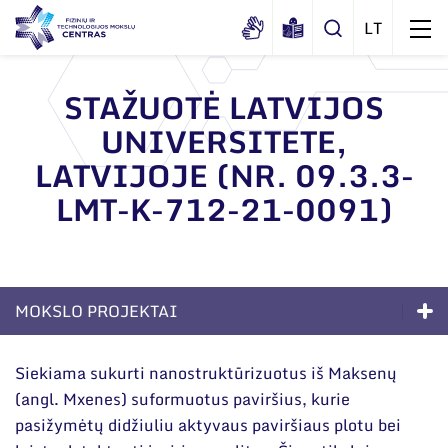
STAŽUOTĖ LATVIJOS
UNIVERSITETE,
Apie mus
LATVIJOJE (NR. 09.3.3-
Dokumentai
Struktūra
LMT-K-712-21-0091)
Sertifikatai ir akreditavimo pažymėjimai
Administracija
Naujienos
Viešieji pirkimai
Administraciniai skyriai
Renginiai
Korupcijos prevencija
Moksliniai skyriai
Tinklalaidės
MOKSLO PROJEKTAI
Bendri rekvizitai
Duomenų apsauga
Mokslo taryba
Leidiniai
Kompetencijos
Administracija
Darbuotojams
Siekiama sukurti nanostruktūrizuotus iš Maksenų
Tarptautinė patarėjų taryba
(angl. Mxenes) suformuotus paviršius, kurie
Ilgalaikės programos
Darbuotojų kontaktai
Nuorodos
Mokslininkai emeritai
pasižymėtų didžiuliu aktyvaus paviršiaus plotu bei
Moksliniai skyriai