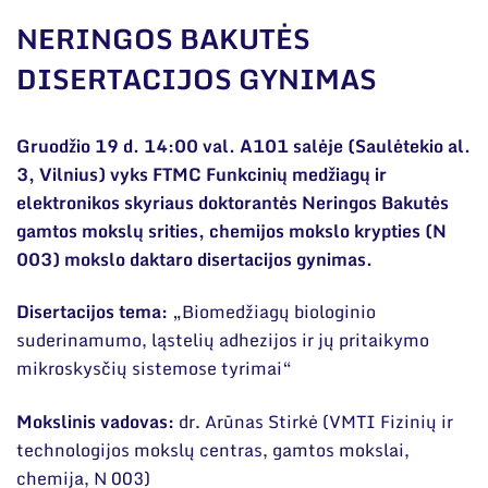
Narystė nacionalinėse ir tarptautinėse
organizacijose bei asociacijose
NERINGOS BAKUTĖS
Bendri rekvizitai
DISERTACIJOS GYNIMAS
Administracija
Gruodžio 19 d. 14:00 val. A101 salėje (Saulėtekio al.
Darbuotojų kontaktai
3, Vilnius) vyks FTMC Funkcinių medžiagų ir
elektronikos skyriaus doktorantės Neringos Bakutės
gamtos mokslų srities, chemijos mokslo krypties (N
003) mokslo daktaro disertacijos gynimas.
Disertacijos tema:
„Biomedžiagų biologinio
suderinamumo, ląstelių adhezijos ir jų pritaikymo
mikroskysčių sistemose tyrimai“
Mokslinis vadovas:
dr. Arūnas Stirkė (VMTI Fizinių ir
technologijos mokslų centras, gamtos mokslai,
chemija, N 003)