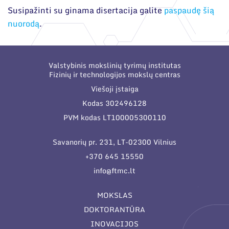
Susipažinti su ginama disertacija galite
paspaudę šią
nuorodą
.
Valstybinis mokslinių tyrimų institutas
Fizinių ir technologijos mokslų centras
Viešoji įstaiga
Kodas 302496128
PVM kodas LT100005300110
Savanorių pr. 231, LT-02300 Vilnius
+370 645 15550
info@ftmc.lt
MOKSLAS
DOKTORANTŪRA
INOVACIJOS