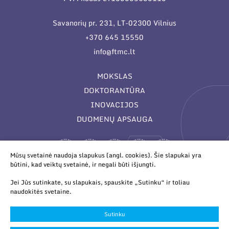
Savanorių pr. 231, LT-02300 Vilnius
+370 645 15550
info@ftmc.lt
MOKSLAS
DOKTORANTŪRA
INOVACIJOS
DUOMENŲ APSAUGA
Mūsų svetainė naudoja slapukus (angl. cookies). Šie slapukai yra
būtini, kad veiktų svetainė, ir negali būti išjungti.
Jei Jūs sutinkate, su slapukais, spauskite „Sutinku“ ir toliau
naudokitės svetaine.
© 2026 Valstybinis mokslinių tyrimų institutas Fizinių ir
technologijos mokslų centras. Duomenys kaupiami ir saugomi
Sutinku
Juridinių asmenų registre.