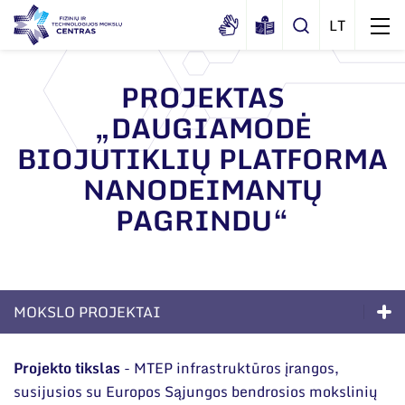
PROJEKTAS
„DAUGIAMODĖ
Apie mus
BIOJUTIKLIŲ PLATFORMA
Dokumentai
Struktūra
NANODEIMANTŲ
Sertifikatai ir akreditavimo pažymėjimai
Administracija
Naujienos
PAGRINDU“
Viešieji pirkimai
Administraciniai skyriai
Renginiai
Korupcijos prevencija
Moksliniai skyriai
Tinklalaidės
Bendri rekvizitai
Duomenų apsauga
Mokslo taryba
MOKSLO PROJEKTAI
Leidiniai
Administracija
Darbuotojams
Tarptautinė patarėjų taryba
Kompetencijos
Darbuotojų kontaktai
Projekto tikslas
- MTEP infrastruktūros įrangos,
Nuorodos
Mokslininkai emeritai
susijusios su Europos Sąjungos bendrosios mokslinių
Ilgalaikės programos