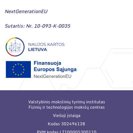
NextGenerationEU
Sutartis: Nr. 10-093-K-0035
Valstybinis mokslinių tyrimų institutas
Fizinių ir technologijos mokslų centras
Viešoji įstaiga
Kodas 302496128
PVM kodas LT100005300110