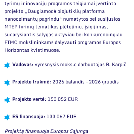
Narystė nacionalinėse ir tarptautinėse
tyrimų ir inovacijų programos teigiamai įvertinto
organizacijose bei asociacijose
Moksliniai skyriai
projekto ,,Daugiamodė biojutiklių platforma
nanodeimantų pagrindu“ numatytos bei susijusios
Mokslinės publikacijos
MTEP tyrimų tematikos plėtojimu, įsigijimas,
Mokslo projektai
sudarysiantis sąlygas aktyviau bei konkurencingiau
FTMC mokslininkams dalyvauti programos Europos
Patentai
Horizontas kvietimuose.
Mokslo renginiai
Vadovas:
vyresnysis mokslo darbuotojas R. Karpič
Informacija studentams
Projekto trukmė:
2026 balandis – 2026 gruodis
Informacija moksleiviams ir mokytojams
Nuo moksleivio iki mokslininko
Projekto vertė:
153 052 EUR
ES finansuoja:
133 067 EUR
Projektą finansuoja Europos Sąjunga