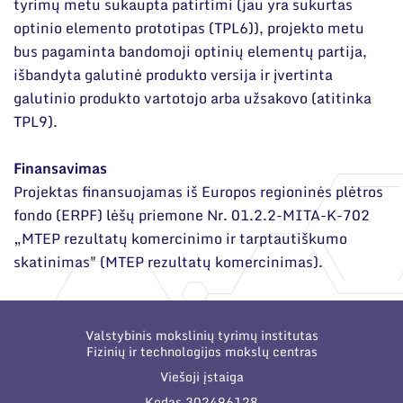
tyrimų metu sukaupta patirtimi (jau yra sukurtas
optinio elemento prototipas (TPL6)), projekto metu
bus pagaminta bandomoji optinių elementų partija,
išbandyta galutinė produkto versija ir įvertinta
galutinio produkto vartotojo arba užsakovo (atitinka
TPL9).
Finansavimas
Projektas finansuojamas iš Europos regioninės plėtros
fondo (ERPF) lėšų priemone Nr. 01.2.2-MITA-K-702
„MTEP rezultatų komercinimo ir tarptautiškumo
skatinimas" (MTEP rezultatų komercinimas).
Valstybinis mokslinių tyrimų institutas
Fizinių ir technologijos mokslų centras
Viešoji įstaiga
Kodas 302496128