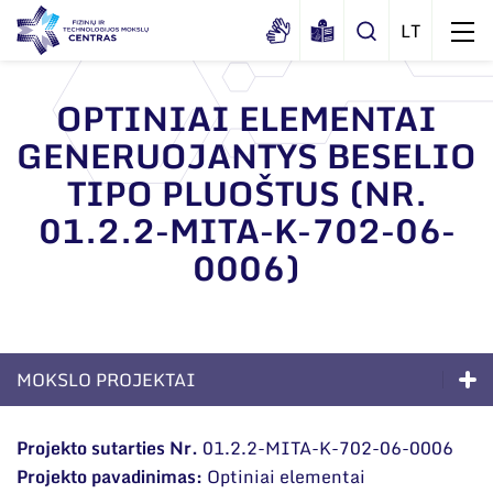
OPTINIAI ELEMENTAI
GENERUOJANTYS BESELIO
Apie mus
TIPO PLUOŠTUS (NR.
Dokumentai
Struktūra
01.2.2-MITA-K-702-06-
Sertifikatai ir akreditavimo pažymėjimai
Administracija
Naujienos
0006)
Viešieji pirkimai
Administraciniai skyriai
Renginiai
Korupcijos prevencija
Moksliniai skyriai
Tinklalaidės
Bendri rekvizitai
Duomenų apsauga
Mokslo taryba
MOKSLO PROJEKTAI
Leidiniai
Administracija
Darbuotojams
Tarptautinė patarėjų taryba
Kompetencijos
Darbuotojų kontaktai
Projekto sutarties Nr.
01.2.2-MITA-K-702-06-0006
Nuorodos
Mokslininkai emeritai
Projekto pavadinimas:
Optiniai elementai
Ilgalaikės programos