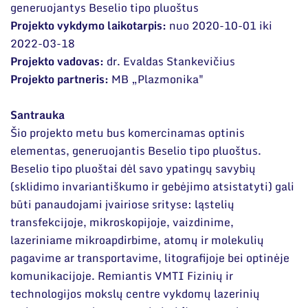
Narystė nacionalinėse ir tarptautinėse
generuojantys Beselio tipo pluoštus
organizacijose bei asociacijose
Moksliniai skyriai
Projekto vykdymo laikotarpis:
nuo 2020-10-01 iki
2022-03-18
Mokslinės publikacijos
Projekto vadovas:
dr. Evaldas Stankevičius
Mokslo projektai
Projekto partneris:
MB „Plazmonika"
Patentai
Santrauka
Šio projekto metu bus komercinamas optinis
Mokslo renginiai
elementas, generuojantis Beselio tipo pluoštus.
Informacija studentams
Beselio tipo pluoštai dėl savo ypatingų savybių
(sklidimo invariantiškumo ir gebėjimo atsistatyti) gali
Informacija moksleiviams ir mokytojams
būti panaudojami įvairiose srityse: ląstelių
transfekcijoje, mikroskopijoje, vaizdinime,
Nuo moksleivio iki mokslininko
lazeriniame mikroapdirbime, atomų ir molekulių
pagavime ar transportavime, litografijoje bei optinėje
komunikacijoje. Remiantis VMTI Fizinių ir
technologijos mokslų centre vykdomų lazerinių