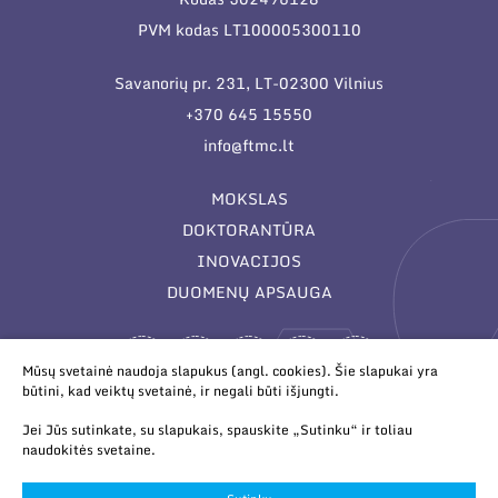
PVM kodas LT100005300110
Savanorių pr. 231, LT-02300 Vilnius
+370 645 15550
info@ftmc.lt
MOKSLAS
DOKTORANTŪRA
INOVACIJOS
DUOMENŲ APSAUGA
Mūsų svetainė naudoja slapukus (angl. cookies). Šie slapukai yra
būtini, kad veiktų svetainė, ir negali būti išjungti.
Jei Jūs sutinkate, su slapukais, spauskite „Sutinku“ ir toliau
naudokitės svetaine.
© 2026 Valstybinis mokslinių tyrimų institutas Fizinių ir
technologijos mokslų centras. Duomenys kaupiami ir saugomi