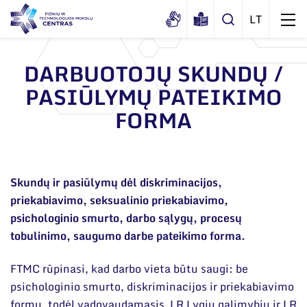
DARBUOTOJŲ SKUNDŲ /
PASIŪLYMŲ PATEIKIMO
Apie mus
FORMA
Dokumentai
Struktūra
Sertifikatai ir akreditavimo pažymėjimai
Administracija
Naujienos
Viešieji pirkimai
Administraciniai skyriai
Skundų ir pasiūlymų dėl diskriminacijos,
Renginiai
Korupcijos prevencija
priekabiavimo, seksualinio priekabiavimo,
Moksliniai skyriai
Tinklalaidės
psichologinio smurto, darbo sąlygų, procesų
Bendri rekvizitai
Duomenų apsauga
Mokslo taryba
tobulinimo, saugumo darbe pateikimo forma.
Leidiniai
Administracija
Darbuotojams
Tarptautinė patarėjų taryba
FTMC rūpinasi, kad darbo vieta būtu saugi: be
Darbuotojų kontaktai
Nuorodos
Mokslininkai emeritai
psichologinio smurto, diskriminacijos ir priekabiavimo
formų, todėl vadovaudamasis LR Lygių galimybių ir LR