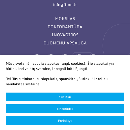
info@ftmc.lt
MOKSLAS
DOKTORANTŪRA
INOVACIJOS
DUOMENŲ APSAUGA
Mūsų svetainė naudoja slapukus (angl. cookies). Šie slapukai yra
būtini, kad veiktų svetainė, ir negali būti išjungti.
Jei Jūs sutinkate, su slapukais, spauskite „Sutinku“ ir toliau
naudokitės svetaine.
© 2026 Valstybinis mokslinių tyrimų institutas Fizinių ir
technologijos mokslų centras. Duomenys kaupiami ir saugomi
Sutinku
Juridinių asmenų registre.
Slapukų parinktys
Nesutinku
Duomenų apsauga
Parinktys
Sukurta:
TEXUS