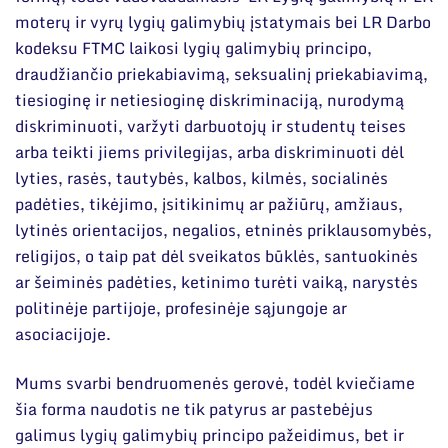
Narystė nacionalinėse ir tarptautinėse
organizacijose bei asociacijose
moterų ir vyrų lygių galimybių įstatymais bei LR Darbo
kodeksu FTMC laikosi lygių galimybių principo,
draudžiančio priekabiavimą, seksualinį priekabiavimą,
tiesioginę ir netiesioginę diskriminaciją, nurodymą
diskriminuoti, varžyti darbuotojų ir studentų teises
arba teikti jiems privilegijas, arba diskriminuoti dėl
lyties, rasės, tautybės, kalbos, kilmės, socialinės
padėties, tikėjimo, įsitikinimų ar pažiūrų, amžiaus,
lytinės orientacijos, negalios, etninės priklausomybės,
religijos, o taip pat dėl sveikatos būklės, santuokinės
ar šeiminės padėties, ketinimo turėti vaiką, narystės
politinėje partijoje, profesinėje sąjungoje ar
asociacijoje.
Mums svarbi bendruomenės gerovė, todėl kviečiame
šia forma naudotis ne tik patyrus ar pastebėjus
galimus lygių galimybių principo pažeidimus, bet ir