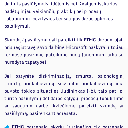
dalintis pasiūlymais, idėjomis bei įžvalgomis, kurios
padėtų ir jau veikiančių praktikų bei procesų
tobulinimui, pozityvios bei saugios darbo aplinkos
palaikymui.
Skundą / pasiūlymą gali pateikti tik FTMC darbuotojai,
prisiregistravę savo darbine Microsoft paskyra ir toliau
formose pasirinkę pateikimo būdą (anoniminį arba su
nurodyta tapatybe).
Jei patyrėte diskriminaciją, smurtą, psichologinį
smurtą, priekabiavimą, seksualinį priekabiavimą arba
buvote tokios situacijos liudininkas (-ė), taip pat jei
turite pasiūlymų dėl darbo sąlygų, procesų tobulinimo
ar saugumo darbe, kviečiame pateikti skundą ar
pasiūlymą, pasirenkant adresatą:
FTMC personalo skyrių (susipažins tik personalo