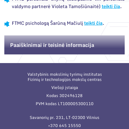
valdymo partnerė Violeta Tamošiūnaitė)
teikti čia
.
FTMC psichologą Šarūną Mačiulį
teikti čia
.
Paaiškinimai ir teisinė informacija
Valstybinis mokslinių tyrimų institutas
Fizinių ir technologijos mokslų centras
Viešoji įstaiga
Kodas 302496128
PVM kodas LT100005300110
Savanorių pr. 231, LT-02300 Vilnius
+370 645 15550