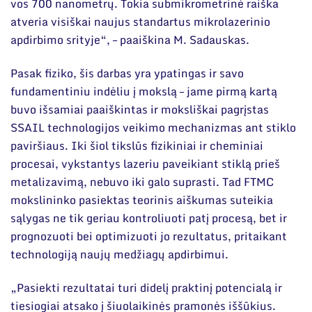
vos 700 nanometrų. Tokia submikrometrinė raiška
atveria visiškai naujus standartus mikrolazerinio
apdirbimo srityje“, – paaiškina M. Sadauskas.
Pasak fiziko, šis darbas yra ypatingas ir savo
fundamentiniu indėliu į mokslą – jame pirmą kartą
buvo išsamiai paaiškintas ir moksliškai pagrįstas
SSAIL technologijos veikimo mechanizmas ant stiklo
paviršiaus. Iki šiol tikslūs fizikiniai ir cheminiai
procesai, vykstantys lazeriu paveikiant stiklą prieš
metalizavimą, nebuvo iki galo suprasti. Tad FTMC
mokslininko pasiektas teorinis aiškumas suteikia
sąlygas ne tik geriau kontroliuoti patį procesą, bet ir
prognozuoti bei optimizuoti jo rezultatus, pritaikant
technologiją naujų medžiagų apdirbimui.
„Pasiekti rezultatai turi didelį praktinį potencialą ir
tiesiogiai atsako į šiuolaikinės pramonės iššūkius.