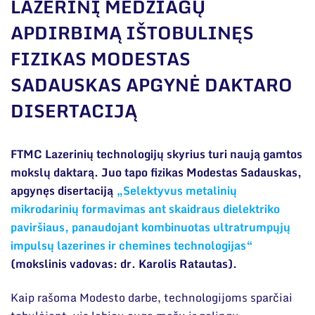
Narystė nacionalinėse ir tarptautinėse
LAZERINĮ MEDŽIAGŲ
organizacijose bei asociacijose
APDIRBIMĄ IŠTOBULINĘS
Bendri rekvizitai
FIZIKAS MODESTAS
Administracija
SADAUSKAS APGYNĖ DAKTARO
Darbuotojų kontaktai
DISERTACIJĄ
FTMC Lazerinių technologijų skyrius turi naują gamtos
mokslų daktarą. Juo tapo fizikas Modestas Sadauskas,
apgynęs disertaciją
„Selektyvus metalinių
mikrodarinių formavimas ant skaidraus dielektriko
paviršiaus, panaudojant kombinuotas ultratrumpųjų
impulsų lazerines ir chemines technologijas“
(mokslinis vadovas: dr. Karolis Ratautas).
Kaip rašoma Modesto darbe, technologijoms sparčiai