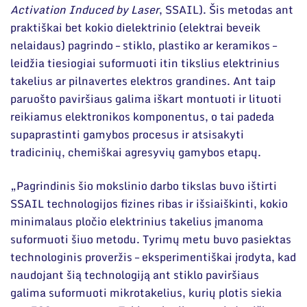
Activation Induced by Laser
, SSAIL). Šis metodas ant
praktiškai bet kokio dielektrinio (elektrai beveik
nelaidaus) pagrindo – stiklo, plastiko ar keramikos –
leidžia tiesiogiai suformuoti itin tikslius elektrinius
takelius ar pilnavertes elektros grandines. Ant taip
paruošto paviršiaus galima iškart montuoti ir lituoti
reikiamus elektronikos komponentus, o tai padeda
supaprastinti gamybos procesus ir atsisakyti
tradicinių, chemiškai agresyvių gamybos etapų.
„Pagrindinis šio mokslinio darbo tikslas buvo ištirti
SSAIL technologijos fizines ribas ir išsiaiškinti, kokio
minimalaus pločio elektrinius takelius įmanoma
suformuoti šiuo metodu. Tyrimų metu buvo pasiektas
technologinis proveržis – eksperimentiškai įrodyta, kad
naudojant šią technologiją ant stiklo paviršiaus
galima suformuoti mikrotakelius, kurių plotis siekia