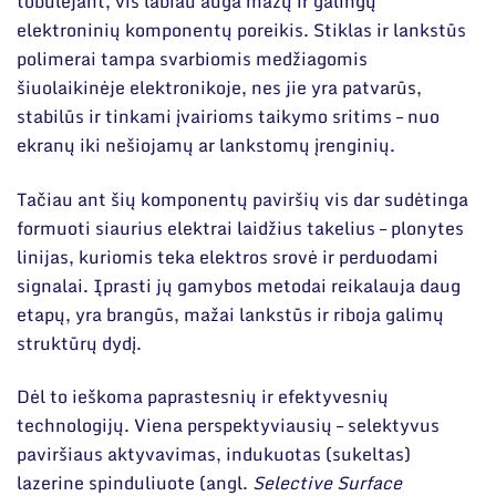
tobulėjant, vis labiau auga mažų ir galingų
elektroninių komponentų poreikis. Stiklas ir lankstūs
polimerai tampa svarbiomis medžiagomis
šiuolaikinėje elektronikoje, nes jie yra patvarūs,
stabilūs ir tinkami įvairioms taikymo sritims – nuo
ekranų iki nešiojamų ar lankstomų įrenginių.
Tačiau ant šių komponentų paviršių vis dar sudėtinga
formuoti siaurius elektrai laidžius takelius – plonytes
linijas, kuriomis teka elektros srovė ir perduodami
signalai. Įprasti jų gamybos metodai reikalauja daug
etapų, yra brangūs, mažai lankstūs ir riboja galimų
struktūrų dydį.
Dėl to ieškoma paprastesnių ir efektyvesnių
technologijų. Viena perspektyviausių – selektyvus
paviršiaus aktyvavimas, indukuotas (sukeltas)
lazerine spinduliuote (angl.
Selective Surface