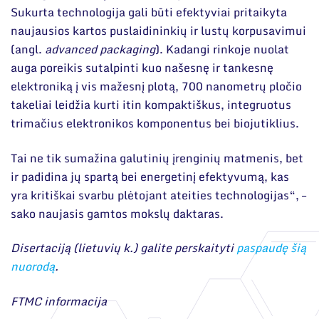
Sukurta technologija gali būti efektyviai pritaikyta
naujausios kartos puslaidininkių ir lustų korpusavimui
(angl.
advanced packaging
). Kadangi rinkoje nuolat
auga poreikis sutalpinti kuo našesnę ir tankesnę
elektroniką į vis mažesnį plotą, 700 nanometrų pločio
takeliai leidžia kurti itin kompaktiškus, integruotus
trimačius elektronikos komponentus bei biojutiklius.
Tai ne tik sumažina galutinių įrenginių matmenis, bet
ir padidina jų spartą bei energetinį efektyvumą, kas
yra kritiškai svarbu plėtojant ateities technologijas“, –
sako naujasis gamtos mokslų daktaras.
Disertaciją (lietuvių k.) galite perskaityti
paspaudę šią
nuorodą
.
FTMC informacija