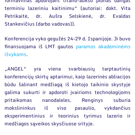
formavimas apdorojant titano-aukso plonas dangas
terminiu lazeriniu kaitinimu“ (autoriai: dokt. Vita
Petrikaitė, dr. Aušra Selskienė, dr. Evaldas
Stankevičius (darbo vadovas)).
Konferencija vyko gegužės 24–29 d. Ispanijoje. Ji buvo
finansuojama iš LMT gautos
paramos akademinėms
išvykoms
.
„ANGEL“ yra viena svarbiausių tarptautinių
konferencijų skirtų aptarimui, kaip lazerinės abliacijos
būdu šalinant medžiagą iš kietojo taikinio skystyje
galima sukurti ir apdoroti įvairioms technologijoms
pritaikomas nanodaleles. Renginys suburia
mokslininkus iš viso pasaulio, vykdančius
eksperimentinius ir teorinius tyrimus lazerio ir
medžiagos sąveikos skysčiuose srityje.