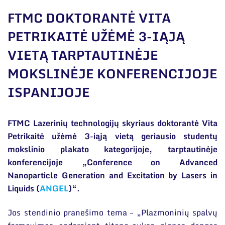
Narystė nacionalinėse ir tarptautinėse
organizacijose bei asociacijose
FTMC DOKTORANTĖ VITA
Bendri rekvizitai
PETRIKAITĖ UŽĖMĖ 3-IĄJĄ
VIETĄ TARPTAUTINĖJE
Administracija
MOKSLINĖJE KONFERENCIJOJE
Darbuotojų kontaktai
ISPANIJOJE
FTMC Lazerinių technologijų skyriaus doktorantė Vita
Petrikaitė užėmė 3-iąją vietą geriausio studentų
mokslinio plakato kategorijoje, tarptautinėje
konferencijoje „Conference on Advanced
Nanoparticle Generation and Excitation by Lasers in
Liquids (
ANGEL
)“.
Jos stendinio pranešimo tema – „Plazmoninių spalvų