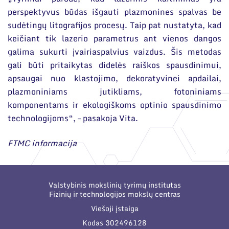
perspektyvus būdas išgauti plazmonines spalvas be
sudėtingų litografijos procesų. Taip pat nustatyta, kad
keičiant tik lazerio parametrus ant vienos dangos
galima sukurti įvairiaspalvius vaizdus. Šis metodas
gali būti pritaikytas didelės raiškos spausdinimui,
apsaugai nuo klastojimo, dekoratyvinei apdailai,
plazmoniniams jutikliams, fotoniniams
komponentams ir ekologiškoms optinio spausdinimo
technologijoms“, – pasakoja Vita.
FTMC informacija
Valstybinis mokslinių tyrimų institutas
Fizinių ir technologijos mokslų centras
Viešoji įstaiga
Kodas 302496128