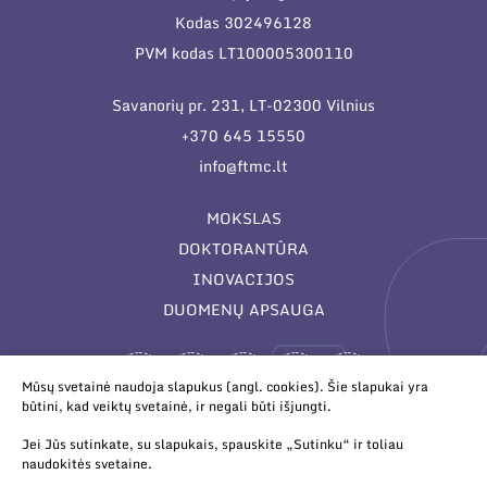
Kodas 302496128
PVM kodas LT100005300110
Savanorių pr. 231, LT-02300 Vilnius
+370 645 15550
info@ftmc.lt
MOKSLAS
DOKTORANTŪRA
INOVACIJOS
DUOMENŲ APSAUGA
Mūsų svetainė naudoja slapukus (angl. cookies). Šie slapukai yra
būtini, kad veiktų svetainė, ir negali būti išjungti.
Jei Jūs sutinkate, su slapukais, spauskite „Sutinku“ ir toliau
naudokitės svetaine.
© 2026 Valstybinis mokslinių tyrimų institutas Fizinių ir