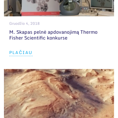
Narystė nacionalinėse ir tarptautinėse
organizacijose bei asociacijose
Bendri rekvizitai
Gruodžio 4, 2018
Administracija
M. Skapas pelnė apdovanojimą Thermo
Fisher Scientific konkurse
Darbuotojų kontaktai
PLAČIAU