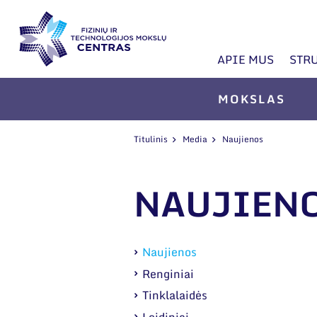
APIE MUS
STR
MOKSLAS
Titulinis
Media
Naujienos
NAUJIEN
Naujienos
Renginiai
Tinklalaidės
Leidiniai