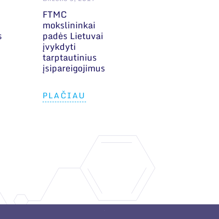
FTMC
.
mokslininkai
s
padės Lietuvai
įvykdyti
tarptautinius
įsipareigojimus
PLAČIAU