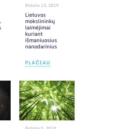
Birželio 13, 2019
Lietuvos
.
mokslininkų
s
laimėjimai
kuriant
išmaniuosius
nanodarinius
PLAČIAU
Birželio 5, 2019