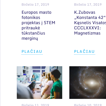
Birželio 17, 2019
Birželio 17, 2019
Europos masto
K.Zubovas
fotonikos
„Konstanta 42“
projektas į STEM
Kąsnelis Visato
pritraukė
CCCLXXXVI:
tūkstančius
Magnetizmas
merginų
PLAČIAU
PLAČIAU
Birželio 11, 2019
Birželio 10, 2019