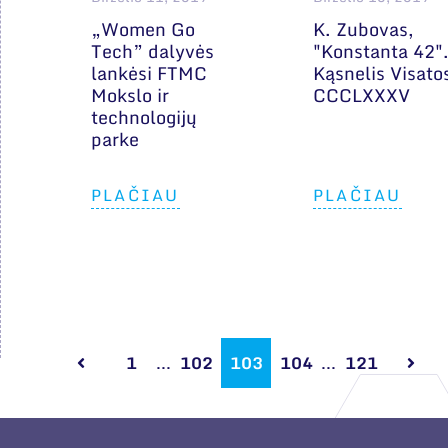
„Women Go
K. Zubovas,
Tech” dalyvės
"Konstanta 42"
lankėsi FTMC
Kąsnelis Visato
Mokslo ir
CCCLXXXV
technologijų
parke
PLAČIAU
PLAČIAU
1
...
102
103
104
...
121