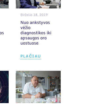
Birželio 18, 2019
Nuo ankstyvos
vėžio
os
diagnostikos iki
apsaugos oro
uostuose
PLAČIAU