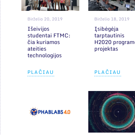
Birželio 20, 2019
Birželio 18, 2019
Išeivijos
Įsibėgėja
studentai FTMC:
tarptautinis
čia kuriamos
H2020 program
ateities
projektas
technologijos
PLAČIAU
PLAČIAU