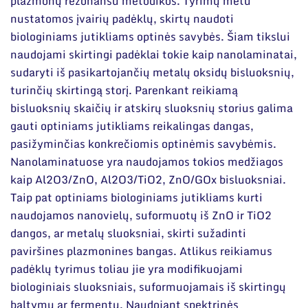
Narystė nacionalinėse ir tarptautinėse
plazmonų rezonansu metodikos. Tyrimų metu
organizacijose bei asociacijose
nustatomos įvairių padėklų, skirtų naudoti
biologiniams jutikliams optinės savybės. Šiam tikslui
naudojami skirtingi padėklai tokie kaip nanolaminatai,
sudaryti iš pasikartojančių metalų oksidų bisluoksnių,
turinčių skirtingą storį. Parenkant reikiamą
bisluoksnių skaičių ir atskirų sluoksnių storius galima
gauti optiniams jutikliams reikalingas dangas,
pasižyminčias konkrečiomis optinėmis savybėmis.
Nanolaminatuose yra naudojamos tokios medžiagos
kaip Al2O3/ZnO, Al2O3/TiO2, ZnO/GOx bisluoksniai.
Taip pat optiniams biologiniams jutikliams kurti
naudojamos nanovielų, suformuotų iš ZnO ir TiO2
dangos, ar metalų sluoksniai, skirti sužadinti
paviršines plazmonines bangas. Atlikus reikiamus
padėklų tyrimus toliau jie yra modifikuojami
biologiniais sluoksniais, suformuojamais iš skirtingų
baltymų ar fermentų. Naudojant spektrinės