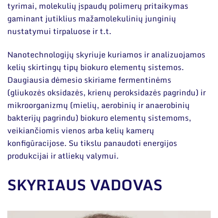
tyrimai, molekulių įspaudų polimerų pritaikymas
gaminant jutiklius mažamolekulinių junginių
nustatymui tirpaluose ir t.t.
Nanotechnologijų skyriuje kuriamos ir analizuojamos
kelių skirtingų tipų biokuro elementų sistemos.
Daugiausia dėmesio skiriame fermentinėms
(gliukozės oksidazės, krienų peroksidazės pagrindu) ir
mikroorganizmų (mielių, aerobinių ir anaerobinių
bakterijų pagrindu) biokuro elementų sistemoms,
veikiančiomis vienos arba kelių kamerų
konfigūracijose. Su tikslu panaudoti energijos
produkcijai ir atliekų valymui.
SKYRIAUS VADOVAS