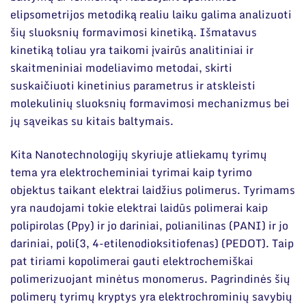
elipsometrijos metodiką realiu laiku galima analizuoti
šių sluoksnių formavimosi kinetiką. Išmatavus
kinetiką toliau yra taikomi įvairūs analitiniai ir
skaitmeniniai modeliavimo metodai, skirti
suskaičiuoti kinetinius parametrus ir atskleisti
molekulinių sluoksnių formavimosi mechanizmus bei
jų sąveikas su kitais baltymais.
Kita Nanotechnologijų skyriuje atliekamų tyrimų
tema yra elektrocheminiai tyrimai kaip tyrimo
objektus taikant elektrai laidžius polimerus. Tyrimams
yra naudojami tokie elektrai laidūs polimerai kaip
polipirolas (Ppy) ir jo dariniai, polianilinas (PANI) ir jo
dariniai, poli(3, 4-etilenodioksitiofenas) (PEDOT). Taip
pat tiriami kopolimerai gauti elektrochemiškai
polimerizuojant minėtus monomerus. Pagrindinės šių
polimerų tyrimų kryptys yra elektrochrominių savybių