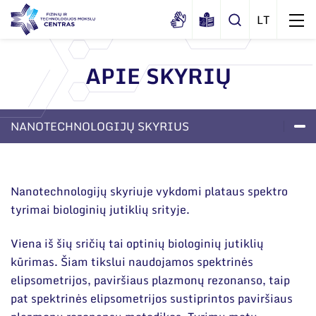
APIE SKYRIŲ
Apie mus
Dokumentai
NANOTECHNOLOGIJŲ SKYRIUS
Struktūra
Sertifikatai ir akreditavimo pažymėjimai
Administracija
LABORATORIJOS
SKYRIAUS DAR
APIE SKYRIŲ
Naujienos
APDOVANOJIM
Viešieji pirkimai
Administraciniai skyriai
Renginiai
Nanotechnologijų skyriuje vykdomi plataus spektro
Korupcijos prevencija
tyrimai biologinių jutiklių srityje.
Moksliniai skyriai
Tinklalaidės
Bendri rekvizitai
Duomenų apsauga
Mokslo taryba
Viena iš šių sričių tai optinių biologinių jutiklių
Leidiniai
Administracija
Darbuotojams
kūrimas. Šiam tikslui naudojamos spektrinės
Tarptautinė patarėjų taryba
elipsometrijos, paviršiaus plazmonų rezonanso, taip
Darbuotojų kontaktai
Nuorodos
Mokslininkai emeritai
pat spektrinės elipsometrijos sustiprintos paviršiaus